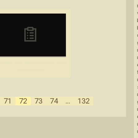
rsiaplah untuk menaklukkan tabel virtual
dengan Marioqq
71
72
73
74
…
132