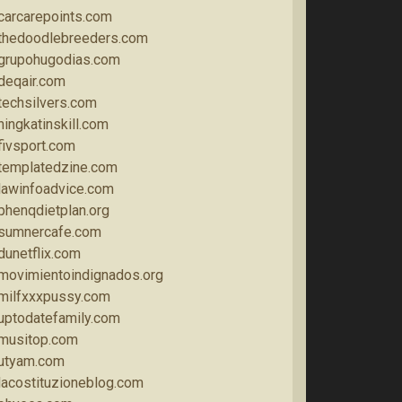
carcarepoints.com
thedoodlebreeders.com
grupohugodias.com
deqair.com
techsilvers.com
ningkatinskill.com
fivsport.com
templatedzine.com
lawinfoadvice.com
phenqdietplan.org
sumnercafe.com
dunetflix.com
movimientoindignados.org
milfxxxpussy.com
uptodatefamily.com
musitop.com
utyam.com
lacostituzioneblog.com