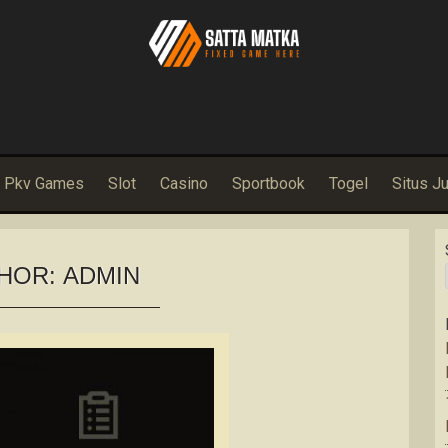
Pkv Games
Slot
Casino
Sportbook
Togel
Situs Ju
HOR:
ADMIN