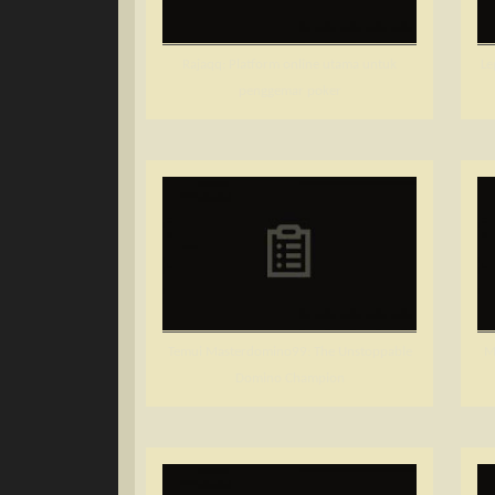
Rajaqq: Platform online utama untuk
Le
penggemar poker
Temui Masterdomino99: The Unstoppable
M
Domino Champion