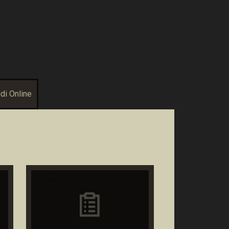
di Online