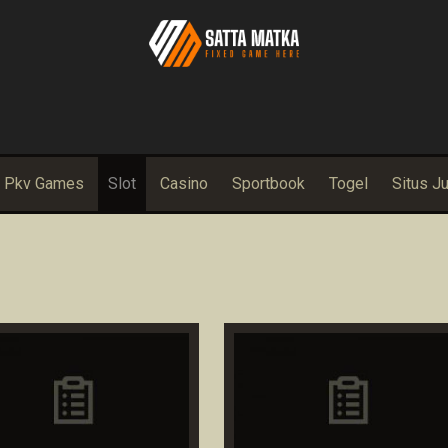
Pkv Games
Slot
Casino
Sportbook
Togel
Situs Ju