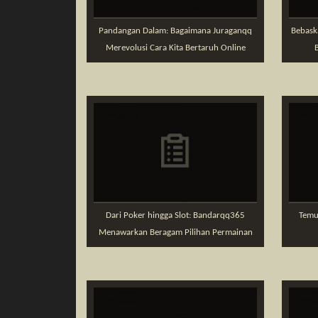
Pandangan Dalam: Bagaimana Juraganqq
Bebask
Merevolusi Cara Kita Bertaruh Online
Dari Poker hingga Slot: Bandarqq365
Temu
Menawarkan Beragam Pilihan Permainan