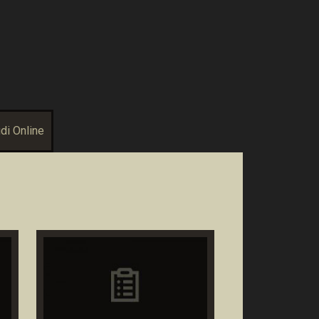
di Online