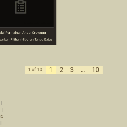
lai Permainan Anda: Crownqq
rkan Pilihan Hiburan Tanpa Batas
1
2
3
…
10
1 of 10
|
i
|
ic
|