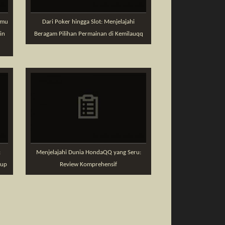
emu
Dari Poker hingga Slot: Menjelajahi
in
Beragam Pilihan Permainan di Kemilauqq
:
Menjelajahi Dunia HondaQQ yang Seru:
kup
Review Komprehensif