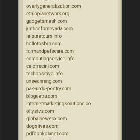
overlygeneralization.com
ethiopianetwork.org
gadgetsmesh.com
justicefornevada.com
leisuretours.info
hellotbsbro.com
farmandpetscare.com
computingservice.info
caiofracini.com
techpositive.info
unseonrang.com
pak-urdu-poetry.com
blogcetra.com
internetmarketingsolutions.co
ollystvs.com
globalnewscx.com
dogslives.com
pdfbookplanet.com