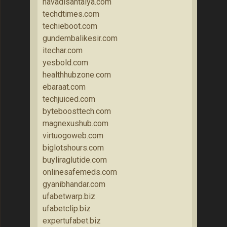
havadisantalya.com
techdtimes.com
techieboot.com
gundembalikesir.com
itechar.com
yesbold.com
healthhubzone.com
ebaraat.com
techjuiced.com
byteboosttech.com
magnexushub.com
virtuogoweb.com
biglotshours.com
buyliraglutide.com
onlinesafemeds.com
gyanibhandar.com
ufabetwarp.biz
ufabetclip.biz
expertufabet.biz