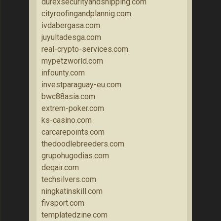
durexsecurityandshipping.com
cityroofingandplannig.com
ivdabergasa.com
juyultadesga.com
real-crypto-services.com
mypetzworld.com
infounty.com
investparaguay-eu.com
bwc88asia.com
extrem-poker.com
ks-casino.com
carcarepoints.com
thedoodlebreeders.com
grupohugodias.com
deqair.com
techsilvers.com
ningkatinskill.com
fivsport.com
templatedzine.com