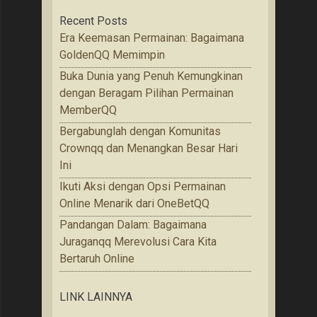
Recent Posts
Era Keemasan Permainan: Bagaimana
GoldenQQ Memimpin
Buka Dunia yang Penuh Kemungkinan
dengan Beragam Pilihan Permainan
MemberQQ
Bergabunglah dengan Komunitas
Crownqq dan Menangkan Besar Hari
Ini
Ikuti Aksi dengan Opsi Permainan
Online Menarik dari OneBetQQ
Pandangan Dalam: Bagaimana
Juraganqq Merevolusi Cara Kita
Bertaruh Online
LINK LAINNYA