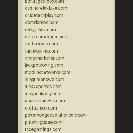
bonusgexipoy.com
casinorelaxluxe.com
clubetechplay.com
domdombd.com
dailyplayz.com
getprocrackhere.com
fastinnews.com
fannybanny.com
ifinitymarketer.com
jackpotkoning.com
modlinknetworks.com
longtimenewz.com
luckysportss.com
luckpeakplay.com
usamicronews.com
grofashion.com
pokemongoevolutioncalc.com
phishingbase.com
racegamings.com