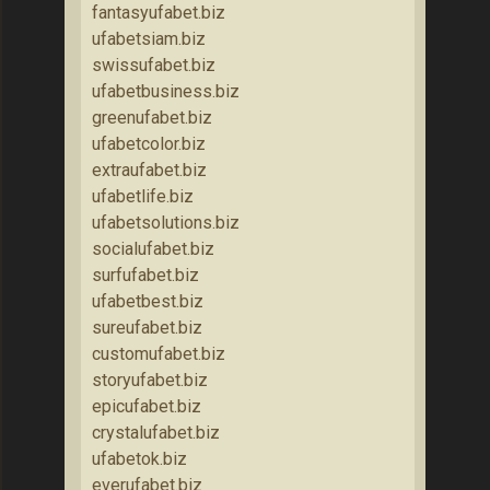
fantasyufabet.biz
ufabetsiam.biz
swissufabet.biz
ufabetbusiness.biz
greenufabet.biz
ufabetcolor.biz
extraufabet.biz
ufabetlife.biz
ufabetsolutions.biz
socialufabet.biz
surfufabet.biz
ufabetbest.biz
sureufabet.biz
customufabet.biz
storyufabet.biz
epicufabet.biz
crystalufabet.biz
ufabetok.biz
everufabet.biz