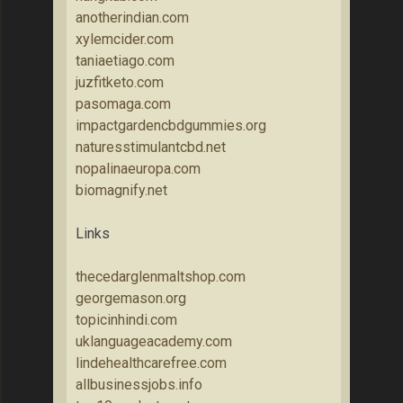
anotherindian.com
xylemcider.com
taniaetiago.com
juzfitketo.com
pasomaga.com
impactgardencbdgummies.org
naturesstimulantcbd.net
nopalinaeuropa.com
biomagnify.net
Links
thecedarglenmaltshop.com
georgemason.org
topicinhindi.com
uklanguageacademy.com
lindehealthcarefree.com
allbusinessjobs.info