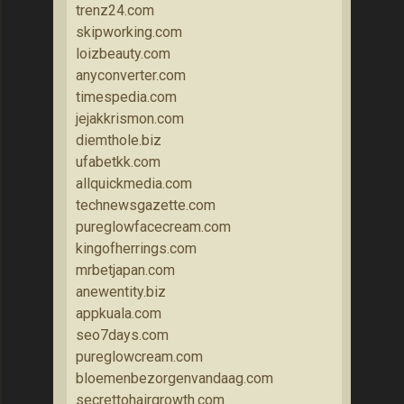
trenz24.com
skipworking.com
loizbeauty.com
anyconverter.com
timespedia.com
jejakkrismon.com
diemthole.biz
ufabetkk.com
allquickmedia.com
technewsgazette.com
pureglowfacecream.com
kingofherrings.com
mrbetjapan.com
anewentity.biz
appkuala.com
seo7days.com
pureglowcream.com
bloemenbezorgenvandaag.com
secrettohairgrowth.com