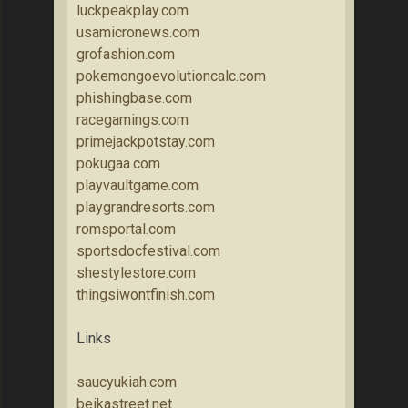
luckpeakplay.com
usamicronews.com
grofashion.com
pokemongoevolutioncalc.com
phishingbase.com
racegamings.com
primejackpotstay.com
pokugaa.com
playvaultgame.com
playgrandresorts.com
romsportal.com
sportsdocfestival.com
shestylestore.com
thingsiwontfinish.com
Links
saucyukiah.com
beikastreet.net