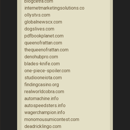
blogcetra.com
internetmarketingsolutions.co
ollystvs.com
globalnewscx.com
dogslives.com
pdfbookplanet.com
queenofrattan.com
thequeenofrattan.com
denohubpro.com
blades-knife.com
one-piece-spoiler.com
studiooneiota.com
findingcasino.org
realworldcobra.com
automachine.info
autospeedsters.info
wagerchampion.info
monomousumicontest.com
deadricklingo.com