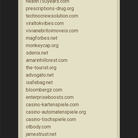
health150years.com
prescriptions-drug.org
technocrewsolution.com
viraltokvibes.com
vivianebritoimoveis.com
magforbes.net
monkeycap.org
sdenix.net
amarinhillcrest.com
the-tourist.org
advogato.net
isafebag.net
bloombergz.com
enterpriseboosts.com
casino-kartenspiele.com
casino-automatenspiele.org
casino-tischspiele.com
otbody.com
jamestrust.net