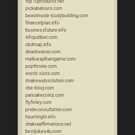
top10products.net
pickabatours.com
beastmode-bodybuilding.com
financelplan.info
businessfuture.info
infojudibet.com
cbdmap.info
deanbeanxn.com
matkarajdhanigame.com
popthrone.com
world-slots.com
imakewebsolution.com
che-blog.com
pancakecoinz.com
flyfinley.com
prideconsultation.com
hountinglil.info
chakraaffirmations.net
bestjokes4u.com