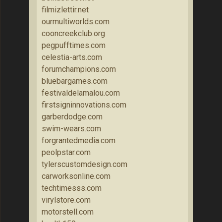
filmizlettir.net
ourmultiworlds.com
cooncreekclub.org
pegpufftimes.com
celestia-arts.com
forumchampions.com
bluebargames.com
festivaldelamalou.com
firstsigninnovations.com
garberdodge.com
swim-wears.com
forgrantedmedia.com
peolpstar.com
tylerscustomdesign.com
carworksonline.com
techtimesss.com
virylstore.com
motorstell.com