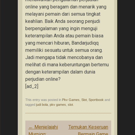
online yang beragam dan menarik yang
melayani pemain dari semua tingkat
keahlian. Baik Anda seorang penjudi
berpengalaman yang ingin menguji
keterampilan Anda atau pemain biasa
yang mencari hiburan, Bandarjudiqq
memiliki sesuatu untuk semua orang.
Jadi mengapa tidak mencobanya dan
melihat di mana keberuntungan bertemu
dengan keterampilan dalam dunia
perjudian online?
[ad_2]
This entry was posted in
Pkv Games
,
Slot
,
Sportbook
and
tagged
judi bola
,
pkv games
,
slot
.
Post
←
Menjelajahi
Temukan Keseruan
navigation
Murniqq:
Bermain Game