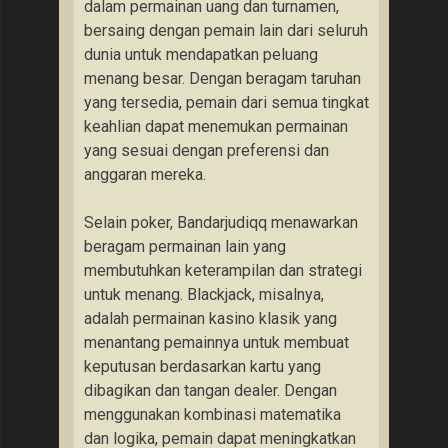
dalam permainan uang dan turnamen,
bersaing dengan pemain lain dari seluruh
dunia untuk mendapatkan peluang
menang besar. Dengan beragam taruhan
yang tersedia, pemain dari semua tingkat
keahlian dapat menemukan permainan
yang sesuai dengan preferensi dan
anggaran mereka.
Selain poker, Bandarjudiqq menawarkan
beragam permainan lain yang
membutuhkan keterampilan dan strategi
untuk menang. Blackjack, misalnya,
adalah permainan kasino klasik yang
menantang pemainnya untuk membuat
keputusan berdasarkan kartu yang
dibagikan dan tangan dealer. Dengan
menggunakan kombinasi matematika
dan logika, pemain dapat meningkatkan