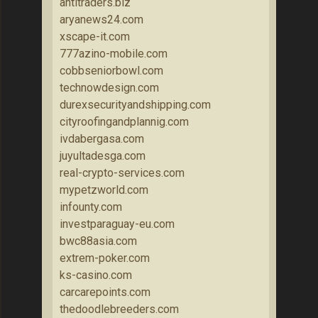
antitraders.biz
aryanews24.com
xscape-it.com
777azino-mobile.com
cobbseniorbowl.com
technowdesign.com
durexsecurityandshipping.com
cityroofingandplannig.com
ivdabergasa.com
juyultadesga.com
real-crypto-services.com
mypetzworld.com
infounty.com
investparaguay-eu.com
bwc88asia.com
extrem-poker.com
ks-casino.com
carcarepoints.com
thedoodlebreeders.com