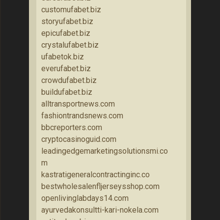
customufabet.biz
storyufabet.biz
epicufabet.biz
crystalufabet.biz
ufabetok.biz
everufabet.biz
crowdufabet.biz
buildufabet.biz
alltransportnews.com
fashiontrandsnews.com
bbcreporters.com
cryptocasinoguid.com
leadingedgemarketingsolutionsmi.co
m
kastratigeneralcontractinginc.co
bestwholesalenfljerseysshop.com
openlivinglabdays14.com
ayurvedakonsultti-kari-nokela.com