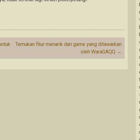
untuk
Temukan fitur menarik dan game yang ditawarkan
oleh WaraGAQQ
→