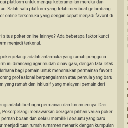
gai platform untuk menguji keterampilan mereka dan
aran. Salah satu platform yang telah membuat gelombang
ker online terkemuka yang dengan cepat menjadi favorit di
 situs poker online lainnya? Ada beberapa faktor kunci
orm menjadi terkenal.
a pokerpelangi adalah antarmuka yang ramah pengguna
m ini dirancang agar mudah dinavigasi, dengan tata letak
ederhana bagi pemain untuk menemukan permainan favorit
orang profesional berpengalaman atau pemula yang baru
 yang ramah dan inklusif yang melayani pemain dari
ngi adalah berbagai permainan dan turnamennya. Dari
, Pokerpelangi menawarkan beragam pilihan varian poker
k pernah bosan dan selalu memiliki sesuatu yang baru
ratur menjadi tuan rumah turnamen menarik dengan kumpulan