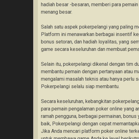
hadiah besar -besaran, memberi para pemain
menang besar.
Salah satu aspek pokerpelangi yang paling m
Platform ini menawarkan berbagai insentif k
bonus setoran, dan hadiah loyalitas, yang 
game secara keseluruhan dan membuat pemai
Selain itu, pokerpelangi dikenal dengan tim 
membantu pemain dengan pertanyaan atau ma
mengalami masalah teknis atau hanya perlu 
Pokerpelangi selalu siap membantu.
Secara keseluruhan, kebangkitan pokerpelan
para pemain pengalaman poker online yang 
ramah pengguna, berbagai permainan, bonus 
baik, Pokerpelangi dengan cepat memantapkan
Jika Anda mencari platform poker online t
untuk membawa game Anda ke level berikutnya, 