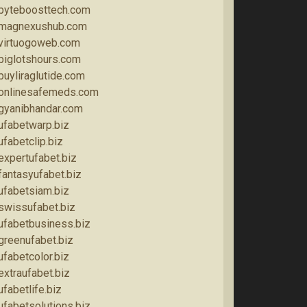
byteboosttech.com
magnexushub.com
virtuogoweb.com
biglotshours.com
buyliraglutide.com
onlinesafemeds.com
gyanibhandar.com
ufabetwarp.biz
ufabetclip.biz
expertufabet.biz
fantasyufabet.biz
ufabetsiam.biz
swissufabet.biz
ufabetbusiness.biz
greenufabet.biz
ufabetcolor.biz
extraufabet.biz
ufabetlife.biz
ufabetsolutions.biz