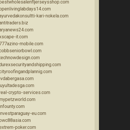
bestwholesalenfljerseysshop.com
openlivinglabdays14.com
ayurvedakonsultti-kari-nokela.com
antitraders.biz
aryanews24.com
xscape-it.com
777azino-mobile.com
cobbseniorbowl.com
technowdesign.com
durexsecurityandshipping.com
cityroofingandplannig.com
ivdabergasa.com
juyultadesga.com
real-crypto-services.com
mypetzworld.com
infounty.com
investparaguay-eu.com
bwc88asia.com
extrem-poker.com