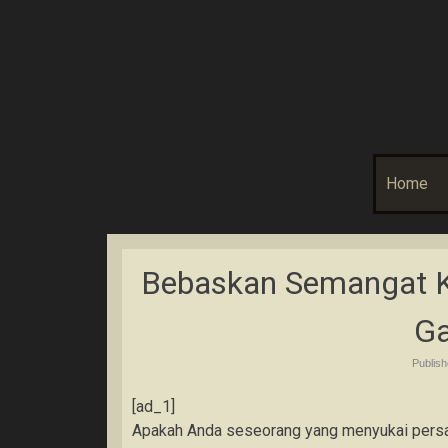
Home
Bebaskan Semangat K
G
Publis
[ad_1]
Apakah Anda seseorang yang menyukai persai