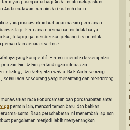
atform yang sempurna bagi Anda untuk melepaskan
n Anda melawan pemain dari seluruh dunia.
nline yang menawarkan berbagai macam permainan
banyak lagi. Permainan-permainan ini tidak hanya
kan, tetapi juga memberikan peluang besar untuk
pemain lain secara real-time.
sifatnya yang kompetitif. Pemain memiliki kesempatan
 pemain lain dalam pertandingan intens dan
 strategi, dan ketepatan waktu. Baik Anda seorang
i, selalu ada seseorang yang menantang dan mendorong
a menawarkan rasa kebersamaan dan persahabatan antar
v qq
pemain lain, mencari teman baru, dan bahkan
bersama-sama. Rasa persahabatan ini menambah lapisan
buat pengalaman menjadi lebih menyenangkan.