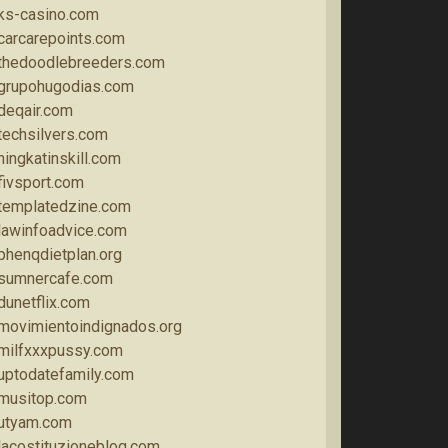
ks-casino.com
carcarepoints.com
thedoodlebreeders.com
grupohugodias.com
deqair.com
techsilvers.com
ningkatinskill.com
fivsport.com
templatedzine.com
lawinfoadvice.com
phenqdietplan.org
sumnercafe.com
dunetflix.com
movimientoindignados.org
milfxxxpussy.com
uptodatefamily.com
musitop.com
utyam.com
lacostituzioneblog.com