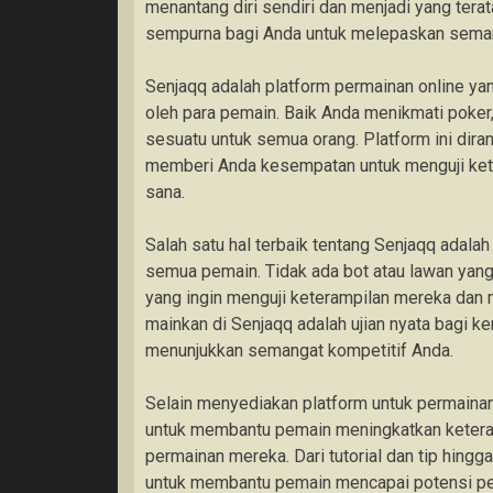
menantang diri sendiri dan menjadi yang tera
sempurna bagi Anda untuk melepaskan seman
Senjaqq adalah platform permainan online y
oleh para pemain. Baik Anda menikmati poker,
sesuatu untuk semua orang. Platform ini dir
memberi Anda kesempatan untuk menguji kete
sana.
Salah satu hal terbaik tentang Senjaqq adala
semua pemain. Tidak ada bot atau lawan yang
yang ingin menguji keterampilan mereka dan m
mainkan di Senjaqq adalah ujian nyata bagi 
menunjukkan semangat kompetitif Anda.
Selain menyediakan platform untuk permainan
untuk membantu pemain meningkatkan keteram
permainan mereka. Dari tutorial dan tip hing
untuk membantu pemain mencapai potensi pen