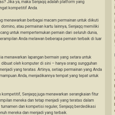
tas? Jika ya, maka Senjaqq adalah platform yang
gat kompetitif Anda.
ang menawarkan berbagai macam permainan untuk diikuti
 domino, atau permainan kartu lainnya, Senjaqq memiliki
ancang untuk mempertemukan pemain dari seluruh dunia,
rampilan Anda melawan beberapa pemain terbaik di luar
h ia menawarkan lapangan bermain yang setara untuk
 dibuat oleh komputer di sini – hanya orang sungguhan
enjadi yang teratas. Artinya, setiap permainan yang Anda
kemampuan Anda, menjadikannya tempat yang tepat untuk
 kompetitif, Senjaqq juga menawarkan serangkaian fitur
pilan mereka dan tetap menjadi yang teratas dalam
ga turnamen dan kompetisi reguler, Senjaqq berdedikasi
uh mereka dan menjadi yang terbaik.