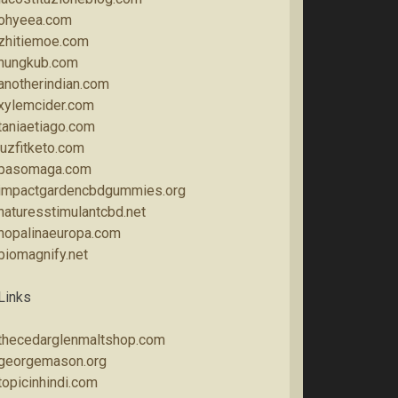
ohyeea.com
zhitiemoe.com
nungkub.com
anotherindian.com
xylemcider.com
taniaetiago.com
juzfitketo.com
pasomaga.com
impactgardencbdgummies.org
naturesstimulantcbd.net
nopalinaeuropa.com
biomagnify.net
Links
thecedarglenmaltshop.com
georgemason.org
topicinhindi.com