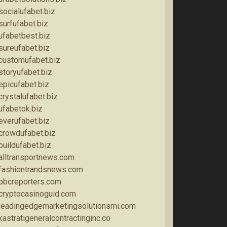
socialufabet.biz
surfufabet.biz
ufabetbest.biz
sureufabet.biz
customufabet.biz
storyufabet.biz
epicufabet.biz
crystalufabet.biz
ufabetok.biz
everufabet.biz
crowdufabet.biz
buildufabet.biz
alltransportnews.com
fashiontrandsnews.com
bbcreporters.com
cryptocasinoguid.com
leadingedgemarketingsolutionsmi.com
kastratigeneralcontractinginc.co