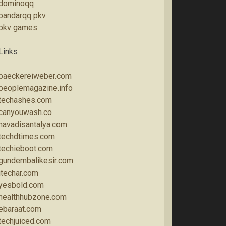
dominoqq
bandarqq pkv
pkv games
Links
baeckereiweber.com
peoplemagazine.info
techashes.com
canyouwash.co
havadisantalya.com
techdtimes.com
techieboot.com
gundembalikesir.com
itechar.com
yesbold.com
healthhubzone.com
ebaraat.com
techjuiced.com