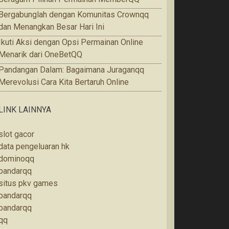
Bergabunglah dengan Komunitas Crownqq
dan Menangkan Besar Hari Ini
Ikuti Aksi dengan Opsi Permainan Online
Menarik dari OneBetQQ
Pandangan Dalam: Bagaimana Juraganqq
Merevolusi Cara Kita Bertaruh Online
LINK LAINNYA
slot gacor
data pengeluaran hk
dominoqq
bandarqq
situs pkv games
bandarqq
bandarqq
qq