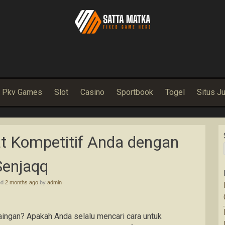
Pkv Games
Slot
Casino
Sportbook
Togel
Situs Ju
 Kompetitif Anda dengan
Senjaqq
ed
2 months ago
by
admin
ngan? Apakah Anda selalu mencari cara untuk