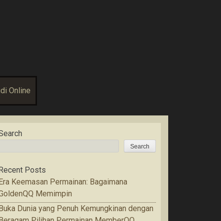
di Online
Search
Search
Recent Posts
Era Keemasan Permainan: Bagaimana
GoldenQQ Memimpin
Buka Dunia yang Penuh Kemungkinan dengan
Beragam Pilihan Permainan MemberQQ