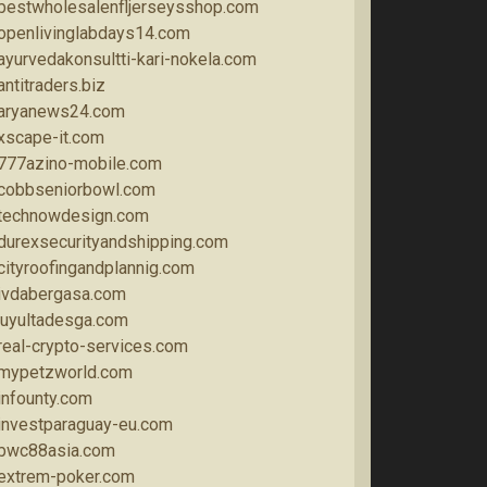
bestwholesalenfljerseysshop.com
openlivinglabdays14.com
ayurvedakonsultti-kari-nokela.com
antitraders.biz
aryanews24.com
xscape-it.com
777azino-mobile.com
cobbseniorbowl.com
technowdesign.com
durexsecurityandshipping.com
cityroofingandplannig.com
ivdabergasa.com
juyultadesga.com
real-crypto-services.com
mypetzworld.com
infounty.com
investparaguay-eu.com
bwc88asia.com
extrem-poker.com