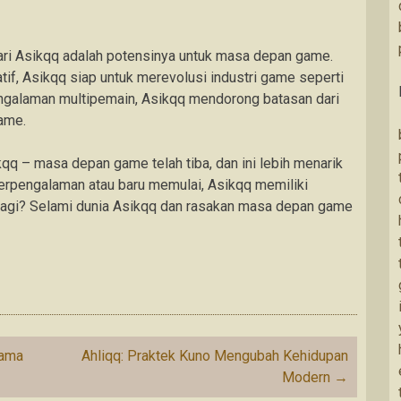
ri Asikqq adalah potensinya untuk masa depan game.
atif, Asikqq siap untuk merevolusi industri game seperti
 pengalaman multipemain, Asikqq mendorong batasan dari
ame.
kqq – masa depan game telah tiba, dan ini lebih menarik
erpengalaman atau baru memulai, Asikqq memiliki
 lagi? Selami dunia Asikqq dan rasakan masa depan game
tama
Ahliqq: Praktek Kuno Mengubah Kehidupan
Modern
→