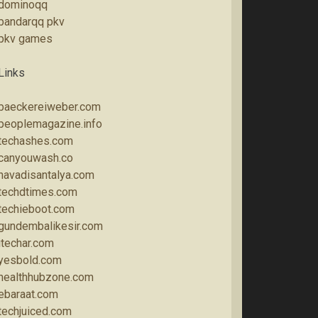
dominoqq
bandarqq pkv
pkv games
Links
baeckereiweber.com
peoplemagazine.info
techashes.com
canyouwash.co
havadisantalya.com
techdtimes.com
techieboot.com
gundembalikesir.com
itechar.com
yesbold.com
healthhubzone.com
ebaraat.com
techjuiced.com