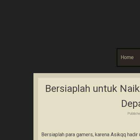
Home
Bersiaplah untuk Nai
Dep
Publish
Bersiaplah para gamers, karena Asikqq had