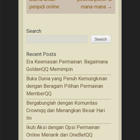
penjudi online
mana-mana
→
Search
Search
Recent Posts
Era Keemasan Permainan: Bagaimana
GoldenQQ Memimpin
Buka Dunia yang Penuh Kemungkinan
dengan Beragam Pilihan Permainan
MemberQQ
Bergabunglah dengan Komunitas
Crownqq dan Menangkan Besar Hari
Ini
Ikuti Aksi dengan Opsi Permainan
Online Menarik dari OneBetQQ