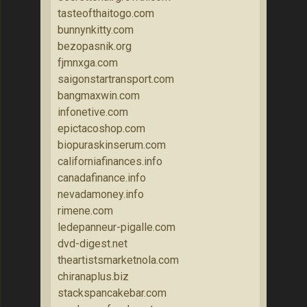
tasteofthaitogo.com
bunnynkitty.com
bezopasnik.org
fjmnxga.com
saigonstartransport.com
bangmaxwin.com
infonetive.com
epictacoshop.com
biopuraskinserum.com
californiafinances.info
canadafinance.info
nevadamoney.info
rimene.com
ledepanneur-pigalle.com
dvd-digest.net
theartistsmarketnola.com
chiranaplus.biz
stackspancakebar.com