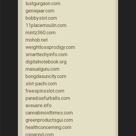
lustgurgaon.com
geniejaar.com
bobbyslot.com
11placemoulin.com
mintz360.com
mohob.net
weightlossprodigy.com
smarttechyinfo.com
digitalnotebook.org
maxualguru.com
bongdasuncity.com
slot-pachi.com
freespinsslot.com
paradisefurballs.com
aveuere.info
cannabinoidtimes.com
greenproductsgui.com
healthconcerning.com
rojgarind.com