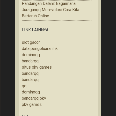
Pandangan Dalam: Bagaimana
Juraganqq Merevolusi Cara Kita
Bertaruh Online
LINK LAINNYA
slot gacor
data pengeluaran hk
dominoqq
bandarqq
situs pkv games
bandarqq
bandarqq
qq
dominoqq
bandarqq pkv
pkv games