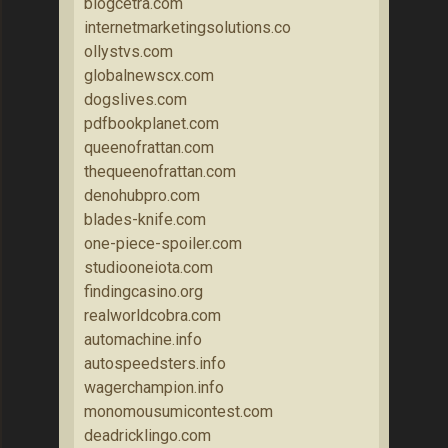
blogcetra.com
internetmarketingsolutions.co
ollystvs.com
globalnewscx.com
dogslives.com
pdfbookplanet.com
queenofrattan.com
thequeenofrattan.com
denohubpro.com
blades-knife.com
one-piece-spoiler.com
studiooneiota.com
findingcasino.org
realworldcobra.com
automachine.info
autospeedsters.info
wagerchampion.info
monomousumicontest.com
deadricklingo.com