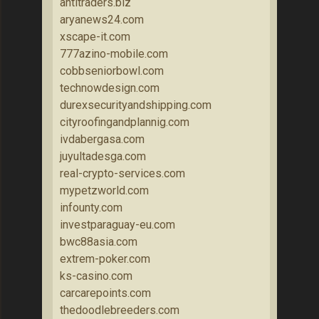
antitraders.biz
aryanews24.com
xscape-it.com
777azino-mobile.com
cobbseniorbowl.com
technowdesign.com
durexsecurityandshipping.com
cityroofingandplannig.com
ivdabergasa.com
juyultadesga.com
real-crypto-services.com
mypetzworld.com
infounty.com
investparaguay-eu.com
bwc88asia.com
extrem-poker.com
ks-casino.com
carcarepoints.com
thedoodlebreeders.com