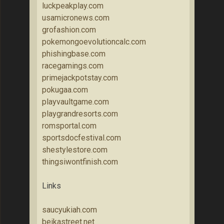
luckpeakplay.com
usamicronews.com
grofashion.com
pokemongoevolutioncalc.com
phishingbase.com
racegamings.com
primejackpotstay.com
pokugaa.com
playvaultgame.com
playgrandresorts.com
romsportal.com
sportsdocfestival.com
shestylestore.com
thingsiwontfinish.com
Links
saucyukiah.com
beikastreet.net