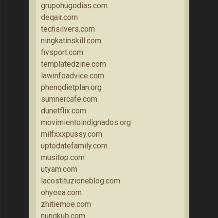
grupohugodias.com
deqair.com
techsilvers.com
ningkatinskill.com
fivsport.com
templatedzine.com
lawinfoadvice.com
phenqdietplan.org
sumnercafe.com
dunetflix.com
movimientoindignados.org
milfxxxpussy.com
uptodatefamily.com
musitop.com
utyam.com
lacostituzioneblog.com
ohyeea.com
zhitiemoe.com
nungkub.com