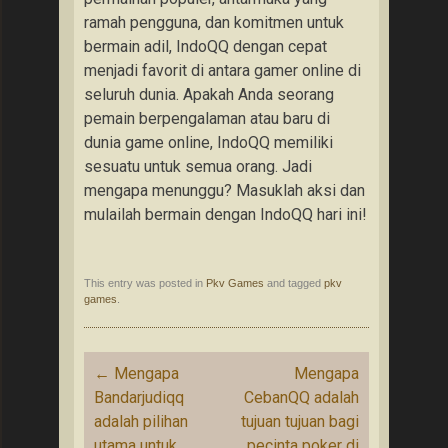
ramah pengguna, dan komitmen untuk
bermain adil, IndoQQ dengan cepat
menjadi favorit di antara gamer online di
seluruh dunia. Apakah Anda seorang
pemain berpengalaman atau baru di
dunia game online, IndoQQ memiliki
sesuatu untuk semua orang. Jadi
mengapa menunggu? Masuklah aksi dan
mulailah bermain dengan IndoQQ hari ini!
This entry was posted in
Pkv Games
and tagged
pkv
games
.
Post
←
Mengapa
Mengapa
navigation
Bandarjudiqq
CebanQQ adalah
adalah pilihan
tujuan tujuan bagi
utama untuk
pecinta poker di