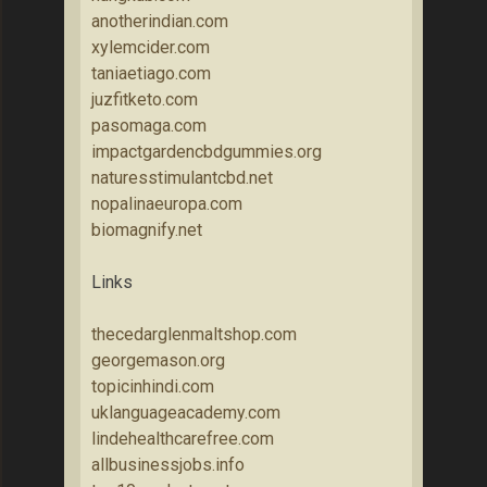
anotherindian.com
xylemcider.com
taniaetiago.com
juzfitketo.com
pasomaga.com
impactgardencbdgummies.org
naturesstimulantcbd.net
nopalinaeuropa.com
biomagnify.net
Links
thecedarglenmaltshop.com
georgemason.org
topicinhindi.com
uklanguageacademy.com
lindehealthcarefree.com
allbusinessjobs.info