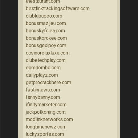
thestaurant.com
bestlinktrackingsoftware.com
clublubupoo.com
bonusmazijeu.com
bonuskyfojea.com
bonuskorokee.com
bonusgexipoy.com
casinorelaxluxe.com
clubetechplay.com
domdombd.com
dailyplayz.com
getprocrackhere.com
fastinnews.com
fannybanny.com
ifinitymarketer.com
jackpotkoning.com
modlinknetworks.com
longtimenewz.com
luckysportss.com