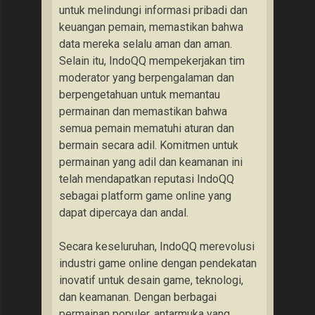
untuk melindungi informasi pribadi dan
keuangan pemain, memastikan bahwa
data mereka selalu aman dan aman.
Selain itu, IndoQQ mempekerjakan tim
moderator yang berpengalaman dan
berpengetahuan untuk memantau
permainan dan memastikan bahwa
semua pemain mematuhi aturan dan
bermain secara adil. Komitmen untuk
permainan yang adil dan keamanan ini
telah mendapatkan reputasi IndoQQ
sebagai platform game online yang
dapat dipercaya dan andal.
Secara keseluruhan, IndoQQ merevolusi
industri game online dengan pendekatan
inovatif untuk desain game, teknologi,
dan keamanan. Dengan berbagai
permainan populer, antarmuka yang