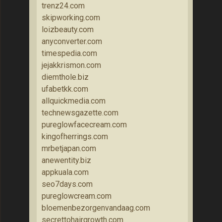
trenz24.com
skipworking.com
loizbeauty.com
anyconverter.com
timespedia.com
jejakkrismon.com
diemthole.biz
ufabetkk.com
allquickmedia.com
technewsgazette.com
pureglowfacecream.com
kingofherrings.com
mrbetjapan.com
anewentity.biz
appkuala.com
seo7days.com
pureglowcream.com
bloemenbezorgenvandaag.com
secrettohairgrowth.com