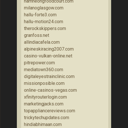
namheongfoodcourt.com
milanoglasgow.com
hallu-forte3.com
hallu-motion24.com
therockskippers.com
granfoss.net
allindiacafela.com
alpineskiracing2007.com
casino-vulkan-online.net
pitrepower.com
mediatown360.com
digitaleyestrainclinic.com
missionposible.com
online-casinos-vegas.com
xfinityrouterlogin.com
marketingjacks.com
topappliancereviews.com
trickytechupdates.com
hindiabhimaan.com