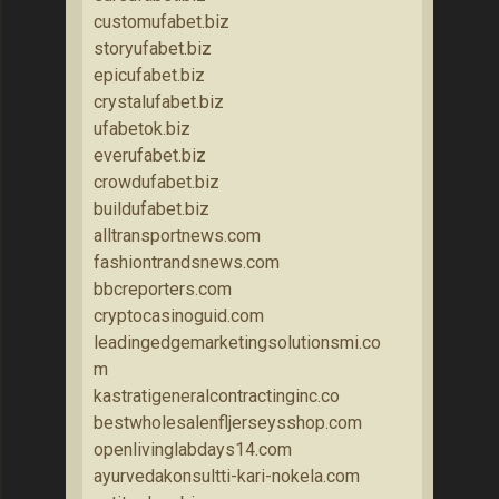
customufabet.biz
storyufabet.biz
epicufabet.biz
crystalufabet.biz
ufabetok.biz
everufabet.biz
crowdufabet.biz
buildufabet.biz
alltransportnews.com
fashiontrandsnews.com
bbcreporters.com
cryptocasinoguid.com
leadingedgemarketingsolutionsmi.co
m
kastratigeneralcontractinginc.co
bestwholesalenfljerseysshop.com
openlivinglabdays14.com
ayurvedakonsultti-kari-nokela.com