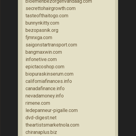
bloemenbezorgenvandaag.com
secrettohairgrowth.com
tasteofthaitogo.com
bunnynkitty.com
bezopasnik.org
fjmnxga.com
saigonstartransport.com
bangmaxwin.com
infonetive.com
epictacoshop.com
biopuraskinserum.com
californiafinances.info
canadafinance.info
nevadamoney.info
rimene.com
ledepanneur-pigalle.com
dvd-digest.net
theartistsmarketnola.com
chiranaplus.biz