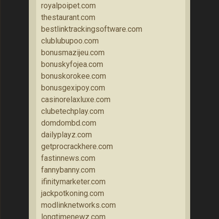
royalpoipet.com
thestaurant.com
bestlinktrackingsoftware.com
clublubupoo.com
bonusmazijeu.com
bonuskyfojea.com
bonuskorokee.com
bonusgexipoy.com
casinorelaxluxe.com
clubetechplay.com
domdombd.com
dailyplayz.com
getprocrackhere.com
fastinnews.com
fannybanny.com
ifinitymarketer.com
jackpotkoning.com
modlinknetworks.com
longtimenewz.com