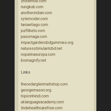
zhitiemoe.com
nungkub.com
anotherindian.com
xylemcider.com
taniaetiago.com
juzfitketo.com
pasomaga.com
impactgardencbdgummies.org
naturesstimulantcbd.net
nopalinaeuropa.com
biomagnify.net
Links
thecedarglenmaltshop.com
georgemason.org
topicinhindi.com
uklanguageacademy.com
lindehealthcarefree.com