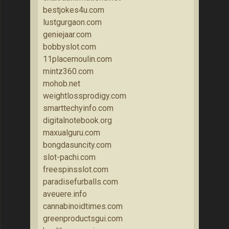
bestjokes4u.com
lustgurgaon.com
geniejaar.com
bobbyslot.com
11placemoulin.com
mintz360.com
mohob.net
weightlossprodigy.com
smarttechyinfo.com
digitalnotebook.org
maxualguru.com
bongdasuncity.com
slot-pachi.com
freespinsslot.com
paradisefurballs.com
aveuere.info
cannabinoidtimes.com
greenproductsgui.com