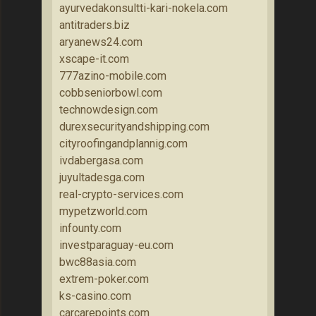
ayurvedakonsultti-kari-nokela.com
antitraders.biz
aryanews24.com
xscape-it.com
777azino-mobile.com
cobbseniorbowl.com
technowdesign.com
durexsecurityandshipping.com
cityroofingandplannig.com
ivdabergasa.com
juyultadesga.com
real-crypto-services.com
mypetzworld.com
infounty.com
investparaguay-eu.com
bwc88asia.com
extrem-poker.com
ks-casino.com
carcarepoints.com