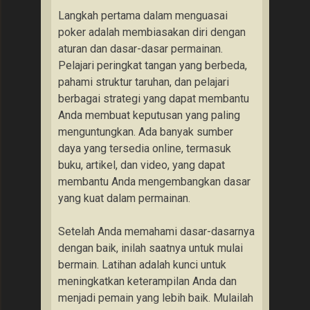
Langkah pertama dalam menguasai
poker adalah membiasakan diri dengan
aturan dan dasar-dasar permainan.
Pelajari peringkat tangan yang berbeda,
pahami struktur taruhan, dan pelajari
berbagai strategi yang dapat membantu
Anda membuat keputusan yang paling
menguntungkan. Ada banyak sumber
daya yang tersedia online, termasuk
buku, artikel, dan video, yang dapat
membantu Anda mengembangkan dasar
yang kuat dalam permainan.
Setelah Anda memahami dasar-dasarnya
dengan baik, inilah saatnya untuk mulai
bermain. Latihan adalah kunci untuk
meningkatkan keterampilan Anda dan
menjadi pemain yang lebih baik. Mulailah