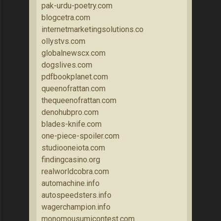
pak-urdu-poetry.com
blogcetra.com
internetmarketingsolutions.co
ollystvs.com
globalnewscx.com
dogslives.com
pdfbookplanet.com
queenofrattan.com
thequeenofrattan.com
denohubpro.com
blades-knife.com
one-piece-spoiler.com
studiooneiota.com
findingcasino.org
realworldcobra.com
automachine.info
autospeedsters.info
wagerchampion.info
monomousumicontest.com