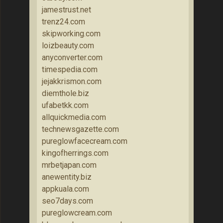
jamestrust.net
trenz24.com
skipworking.com
loizbeauty.com
anyconverter.com
timespedia.com
jejakkrismon.com
diemthole.biz
ufabetkk.com
allquickmedia.com
technewsgazette.com
pureglowfacecream.com
kingofherrings.com
mrbetjapan.com
anewentity.biz
appkuala.com
seo7days.com
pureglowcream.com