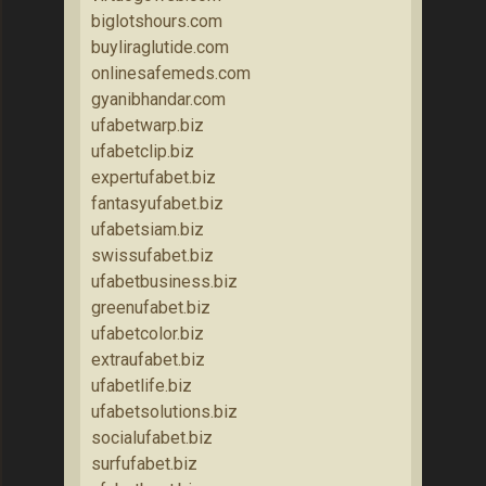
biglotshours.com
buyliraglutide.com
onlinesafemeds.com
gyanibhandar.com
ufabetwarp.biz
ufabetclip.biz
expertufabet.biz
fantasyufabet.biz
ufabetsiam.biz
swissufabet.biz
ufabetbusiness.biz
greenufabet.biz
ufabetcolor.biz
extraufabet.biz
ufabetlife.biz
ufabetsolutions.biz
socialufabet.biz
surfufabet.biz