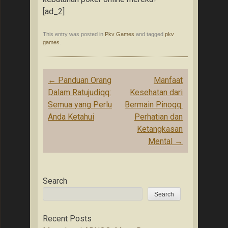
[ad_2]
This entry was posted in
Pkv Games
and tagged
pkv
games
.
Post
←
Panduan Orang
Manfaat
navigation
Dalam Ratujudiqq:
Kesehatan dari
Semua yang Perlu
Bermain Pinoqq:
Anda Ketahui
Perhatian dan
Ketangkasan
Mental
→
Search
Search
Recent Posts