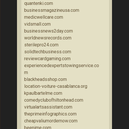
quantenki.com
businessmagazineusa.com
medicwellcare.com
vidsmall.com
businessnews2day.com
worldnewsrecords.com
sterilepro24.com
solidtechbusiness.com
reviewcardgaming.com
experiencedexpertstowingservice.co
m
blackheadsshop.com
location-voiture-casablanca.org
kpaulbartelme.com
comedyclubofhiltonhead.com
virtualartsassistant.com
theprimeinfographics.com
cheapvaliumordernow.com
beenime.com