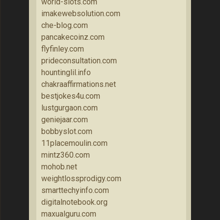
world-slots.com
imakewebsolution.com
che-blog.com
pancakecoinz.com
flyfinley.com
prideconsultation.com
hountinglil.info
chakraaffirmations.net
bestjokes4u.com
lustgurgaon.com
geniejaar.com
bobbyslot.com
11placemoulin.com
mintz360.com
mohob.net
weightlossprodigy.com
smarttechyinfo.com
digitalnotebook.org
maxualguru.com