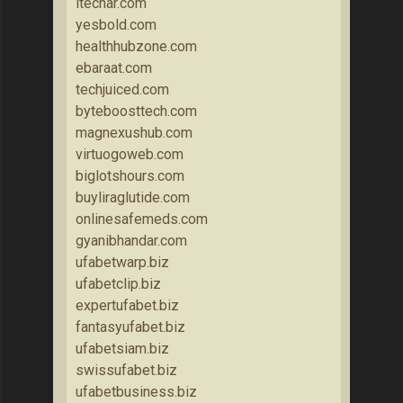
itechar.com
yesbold.com
healthhubzone.com
ebaraat.com
techjuiced.com
byteboosttech.com
magnexushub.com
virtuogoweb.com
biglotshours.com
buyliraglutide.com
onlinesafemeds.com
gyanibhandar.com
ufabetwarp.biz
ufabetclip.biz
expertufabet.biz
fantasyufabet.biz
ufabetsiam.biz
swissufabet.biz
ufabetbusiness.biz