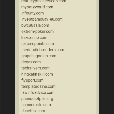
real-crypto-services.com
mypetzworld.com
infounty.com
investparaguay-eu.com
bwc88asia.com
extrem-poker.com
ks-casino.com
carcarepoints.com
thedoodlebreeders.com
grupohugodias.com
deqair.com
techsilvers.com
ningkatinskill.com
fivsport.com
templatedzine.com
lawinfoadvice.com
phenqdietplan.org
sumnercafe.com
dunetflix.com