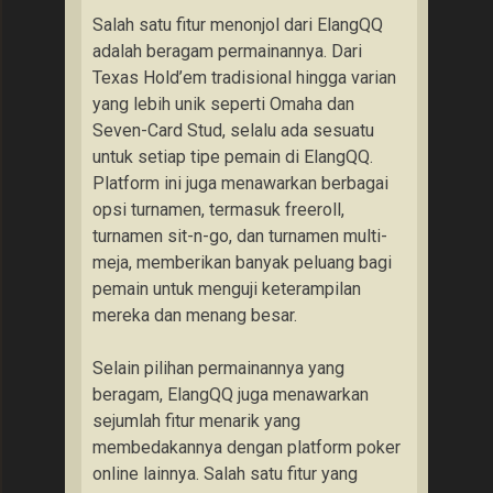
Salah satu fitur menonjol dari ElangQQ
adalah beragam permainannya. Dari
Texas Hold’em tradisional hingga varian
yang lebih unik seperti Omaha dan
Seven-Card Stud, selalu ada sesuatu
untuk setiap tipe pemain di ElangQQ.
Platform ini juga menawarkan berbagai
opsi turnamen, termasuk freeroll,
turnamen sit-n-go, dan turnamen multi-
meja, memberikan banyak peluang bagi
pemain untuk menguji keterampilan
mereka dan menang besar.
Selain pilihan permainannya yang
beragam, ElangQQ juga menawarkan
sejumlah fitur menarik yang
membedakannya dengan platform poker
online lainnya. Salah satu fitur yang