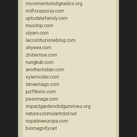
movimientoindignados.org
milfxxxpussy.com
uptodatefamily.com
musitop.com
utyam.com
lacostituzioneblog.com
ohyeea.com
zhitiemoe.com
nungkub.com
anotherindian.com
xylemcider.com
taniaetiago.com
juzfitketo.com
pasomaga.com
impactgardencbdgummies.org
naturesstimulantcbd.net
nopalinaeuropa.com
biomagnify.net