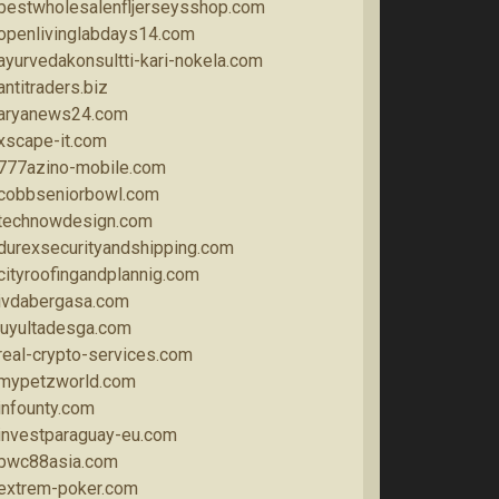
bestwholesalenfljerseysshop.com
openlivinglabdays14.com
ayurvedakonsultti-kari-nokela.com
antitraders.biz
aryanews24.com
xscape-it.com
777azino-mobile.com
cobbseniorbowl.com
technowdesign.com
durexsecurityandshipping.com
cityroofingandplannig.com
ivdabergasa.com
juyultadesga.com
real-crypto-services.com
mypetzworld.com
infounty.com
investparaguay-eu.com
bwc88asia.com
extrem-poker.com