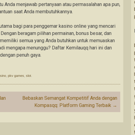
tu Anda menjawab pertanyaan atau permasalahan apa pun,
bantuan saat Anda membutuhkannya.
 utama bagi para penggemar kasino online yang mencari
 Dengan beragam pilihan permainan, bonus besar, dan
i memiliki semua yang Anda butuhkan untuk memuaskan
adi mengapa menunggu? Daftar Kemilauqq hari ini dan
 dengan penuh gaya.
sino
,
pkv games
,
slot
.
lan
Bebaskan Semangat Kompetitif Anda dengan
Kompasqq: Platform Gaming Terbaik
→