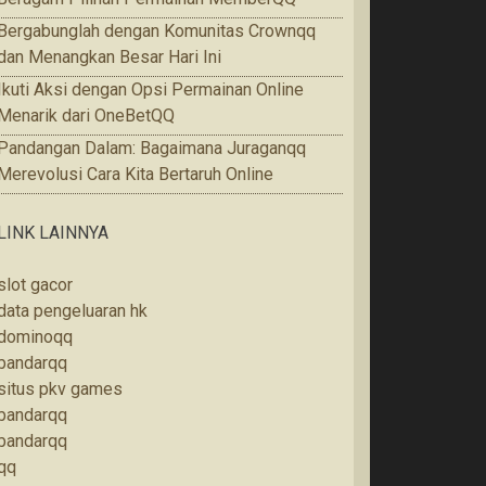
Bergabunglah dengan Komunitas Crownqq
dan Menangkan Besar Hari Ini
Ikuti Aksi dengan Opsi Permainan Online
Menarik dari OneBetQQ
Pandangan Dalam: Bagaimana Juraganqq
Merevolusi Cara Kita Bertaruh Online
LINK LAINNYA
slot gacor
data pengeluaran hk
dominoqq
bandarqq
situs pkv games
bandarqq
bandarqq
qq