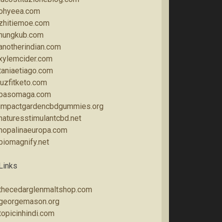
ohyeea.com
zhitiemoe.com
nungkub.com
anotherindian.com
xylemcider.com
taniaetiago.com
juzfitketo.com
pasomaga.com
impactgardencbdgummies.org
naturesstimulantcbd.net
nopalinaeuropa.com
biomagnify.net
Links
thecedarglenmaltshop.com
georgemason.org
topicinhindi.com