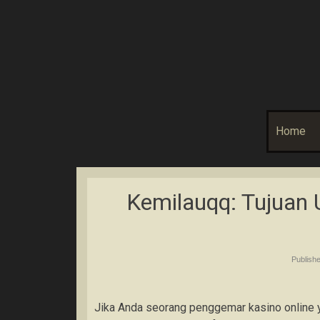
Home
Kemilauqq: Tujuan
Publish
Jika Anda seorang penggemar kasino online 