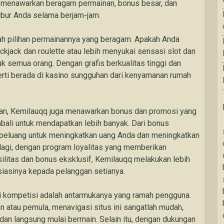
ni menawarkan beragam permainan, bonus besar, dan
bur Anda selama berjam-jam.
lah pilihan permainannya yang beragam. Apakah Anda
kjack dan roulette atau lebih menyukai sensasi slot dan
k semua orang. Dengan grafis berkualitas tinggi dan
rti berada di kasino sungguhan dari kenyamanan rumah
kan, Kemilauqq juga menawarkan bonus dan promosi yang
li untuk mendapatkan lebih banyak. Dari bonus
 peluang untuk meningkatkan uang Anda dan meningkatkan
lagi, dengan program loyalitas yang memberikan
litas dan bonus eksklusif, Kemilauqq melakukan lebih
siasinya kepada pelanggan setianya.
i kompetisi adalah antarmukanya yang ramah pengguna.
 atau pemula, menavigasi situs ini sangatlah mudah,
 langsung mulai bermain. Selain itu, dengan dukungan