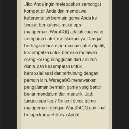
Jika Anda ingin melepaskan semangat
kompetitif Anda dan membawa
keterampilan bermain game Anda ke
tingkat berikutnya, maka opsi
multipemain WaraGQQ adalah cara yang
sempurna untuk melakukannya. Dengan
berbagai macam permainan untuk dipilih,
kesempatan untuk bermain melawan
orang -orang sungguhan dari seluruh
dunia, dan kesempatan untuk
bersosialisasi dan terhubung dengan
pemain lain, WaragaQQ menawarkan
pengalaman bermain game yang benar -
benar mendalam dan menarik. Jadi
tunggu apa lagi? Selami dunia game
multipemain dengan WaraGAQQ dan lihat
betapa kompetitifnya Anda!