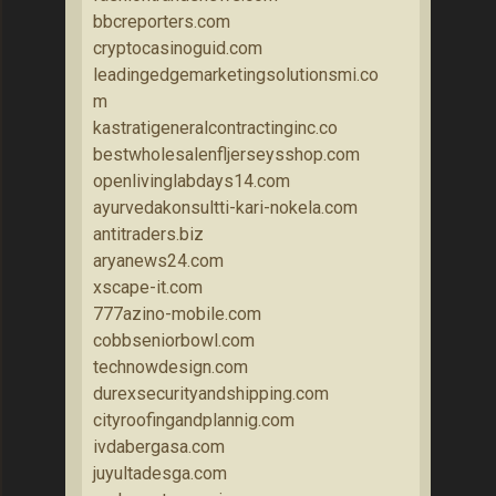
bbcreporters.com
cryptocasinoguid.com
leadingedgemarketingsolutionsmi.co
m
kastratigeneralcontractinginc.co
bestwholesalenfljerseysshop.com
openlivinglabdays14.com
ayurvedakonsultti-kari-nokela.com
antitraders.biz
aryanews24.com
xscape-it.com
777azino-mobile.com
cobbseniorbowl.com
technowdesign.com
durexsecurityandshipping.com
cityroofingandplannig.com
ivdabergasa.com
juyultadesga.com