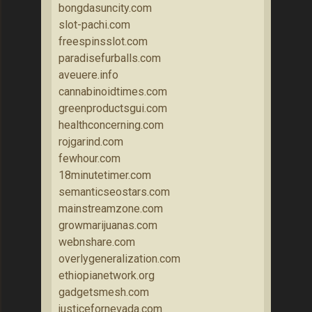
bongdasuncity.com
slot-pachi.com
freespinsslot.com
paradisefurballs.com
aveuere.info
cannabinoidtimes.com
greenproductsgui.com
healthconcerning.com
rojgarind.com
fewhour.com
18minutetimer.com
semanticseostars.com
mainstreamzone.com
growmarijuanas.com
webnshare.com
overlygeneralization.com
ethiopianetwork.org
gadgetsmesh.com
justicefornevada.com