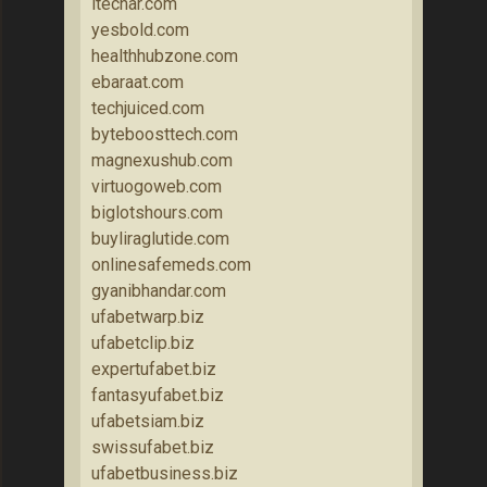
itechar.com
yesbold.com
healthhubzone.com
ebaraat.com
techjuiced.com
byteboosttech.com
magnexushub.com
virtuogoweb.com
biglotshours.com
buyliraglutide.com
onlinesafemeds.com
gyanibhandar.com
ufabetwarp.biz
ufabetclip.biz
expertufabet.biz
fantasyufabet.biz
ufabetsiam.biz
swissufabet.biz
ufabetbusiness.biz