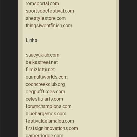
romsportal.com
sportsdocfestival.com
shestylestore.com
thingsiwontfinish.com
Links
saucyukiah.com
beikastreet.net
filmizlettir.net
ourmultiworlds.com
cooncreekclub.org
pegpufftimes.com
celestia-arts.com
forumchampions.com
bluebargames.com
festivaldelamalou.com
firstsigninnovations.com
garberdodge.com