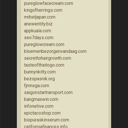
pureglowfacecream.com
kingofherrings.com
mrbetjapan.com
anewentity.biz
appkuala.com
seo7days.com
pureglowcream.com
bloemenbezorgenvandaag.com
secrettohairgrowth.com
tasteofthaitogo.com
bunnynkitty.com
bezopasnik.org
fjmnxga.com
saigonstartransport.com
bangmaxwin.com
infonetive.com
epictacoshop.com
biopuraskinserum.com
californiafinances.info