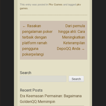
This entry was posted in
Pkv Games
and tagged
pkv
games
.
Post
←
Rasakan
Dari pemula
navigation
pengalaman poker
hingga ahli: Cara
terbaik dengan
Meningkatkan
platform ramah
Keterampilan
pengguna
DepoQQ Anda
→
pokerpelangi
Search
Search
Recent Posts
Era Keemasan Permainan: Bagaimana
GoldenQQ Memimpin