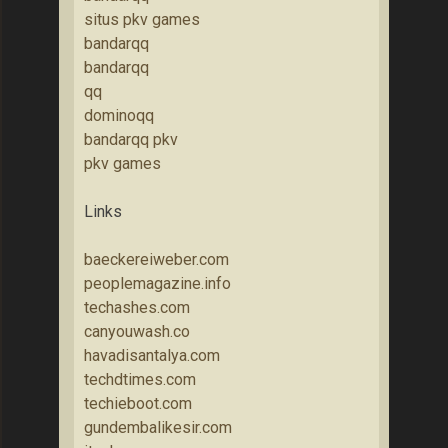
situs pkv games
bandarqq
bandarqq
qq
dominoqq
bandarqq pkv
pkv games
Links
baeckereiweber.com
peoplemagazine.info
techashes.com
canyouwash.co
havadisantalya.com
techdtimes.com
techieboot.com
gundembalikesir.com