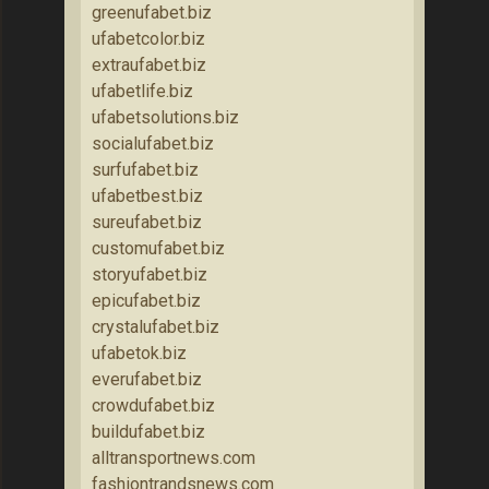
greenufabet.biz
ufabetcolor.biz
extraufabet.biz
ufabetlife.biz
ufabetsolutions.biz
socialufabet.biz
surfufabet.biz
ufabetbest.biz
sureufabet.biz
customufabet.biz
storyufabet.biz
epicufabet.biz
crystalufabet.biz
ufabetok.biz
everufabet.biz
crowdufabet.biz
buildufabet.biz
alltransportnews.com
fashiontrandsnews.com