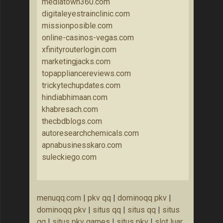
mediatown360.com
digitaleyestrainclinic.com
missionposible.com
online-casinos-vegas.com
xfinityrouterlogin.com
marketingjacks.com
topappliancereviews.com
trickytechupdates.com
hindiabhimaan.com
khabresach.com
thecbdblogs.com
autoresearchchemicals.com
apnabusinesskaro.com
suleckiego.com
menuqq.com
|
pkv qq
|
dominoqq pkv
|
dominoqq pkv
|
situs qq
|
situs qq
|
situs
qq
|
situs pkv games
|
situs pkv
|
slot luar