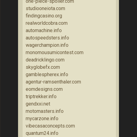
one-piece-spoiler.com
studiooneiota.com
findingcasino.org
realworldcobra.com
automachine.info
autospeedsters.info
wagerchampion.info
monomousumicontest.com
deadricklingo.com
skyglobefx.com
gamblespherex.info
agentur-ramsenthaler.com
eomdesigns.com
triptrekker.info
gendxxi.net
motomasters.info
mycarzone.info
vibecasaconcepts.com
quantum24.info