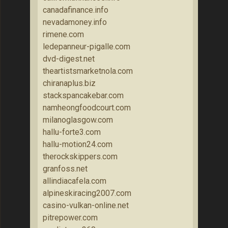
canadafinance.info
nevadamoney.info
rimene.com
ledepanneur-pigalle.com
dvd-digest.net
theartistsmarketnola.com
chiranaplus.biz
stackspancakebar.com
namheongfoodcourt.com
milanoglasgow.com
hallu-forte3.com
hallu-motion24.com
therockskippers.com
granfoss.net
allindiacafela.com
alpineskiracing2007.com
casino-vulkan-online.net
pitrepower.com