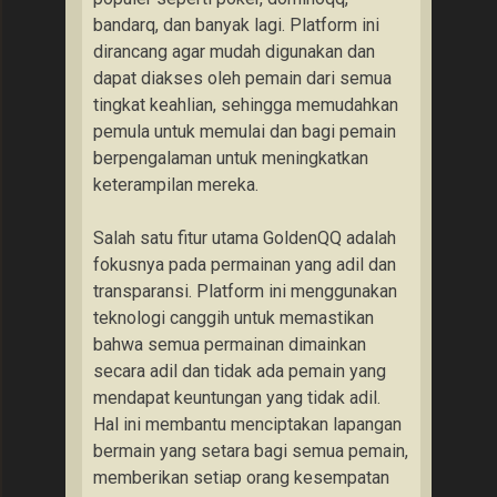
bandarq, dan banyak lagi. Platform ini
dirancang agar mudah digunakan dan
dapat diakses oleh pemain dari semua
tingkat keahlian, sehingga memudahkan
pemula untuk memulai dan bagi pemain
berpengalaman untuk meningkatkan
keterampilan mereka.
Salah satu fitur utama GoldenQQ adalah
fokusnya pada permainan yang adil dan
transparansi. Platform ini menggunakan
teknologi canggih untuk memastikan
bahwa semua permainan dimainkan
secara adil dan tidak ada pemain yang
mendapat keuntungan yang tidak adil.
Hal ini membantu menciptakan lapangan
bermain yang setara bagi semua pemain,
memberikan setiap orang kesempatan