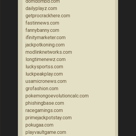
domdombd.com
dailyplayz.com
getprocrackhere.com
fastinnews.com
fannybanny.com
ifinitymarketer.com
jackpotkoning.com
modlinknetworks.com
longtimenewz.com
luckysportss.com
luckpeakplay.com
usamicronews.com
grofashion.com
pokemongoevolutioncalc.com
phishingbase.com
racegamings.com
primejackpotstay.com
pokugaa.com
playvaultgame.com