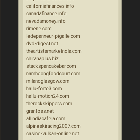
californiafinances.info
canadafinance.info
nevadamoney.info
rimene.com
ledepanneur-pigalle.com
dvd-digest.net
theartistsmarketnola.com
chiranaplus.biz
stackspancakebar.com
namheongfoodcourt.com
milanoglasgow.com
hallu-forte3.com
hallu-motion24.com
therockskippers.com
granfoss.net
allindiacafela.com
alpineskiracing2007.com
casino-vulkan-online.net