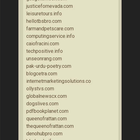
justicefornevada.com
leisuretours.info
hellotbsbro.com
farmandpetscare.com
computingservice.info
caiofracini.com
techpositive.info
unseonrang.com
pak-urdu-poetry.com
blogcetra.com
internetmarketingsolutions.co
ollystvs.com
globalnewscx.com
dogslives.com
pdfbookplanet.com
queenofrattan.com
thequeenofrattan.com
denohubpro.com