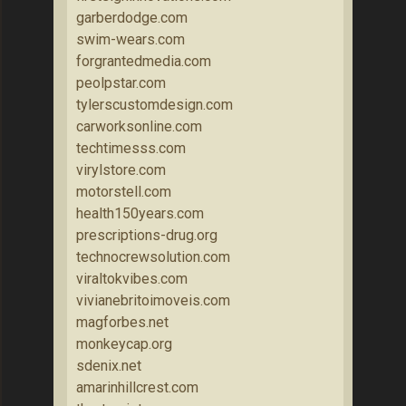
garberdodge.com
swim-wears.com
forgrantedmedia.com
peolpstar.com
tylerscustomdesign.com
carworksonline.com
techtimesss.com
virylstore.com
motorstell.com
health150years.com
prescriptions-drug.org
technocrewsolution.com
viraltokvibes.com
vivianebritoimoveis.com
magforbes.net
monkeycap.org
sdenix.net
amarinhillcrest.com