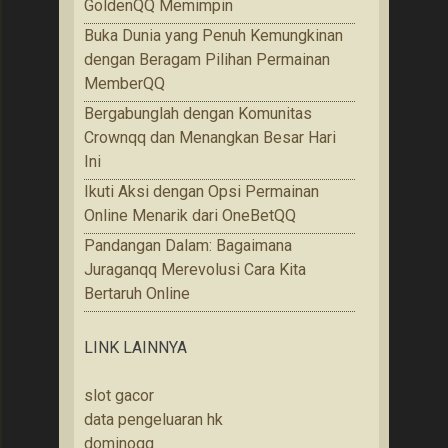
GoldenQQ Memimpin
Buka Dunia yang Penuh Kemungkinan
dengan Beragam Pilihan Permainan
MemberQQ
Bergabunglah dengan Komunitas
Crownqq dan Menangkan Besar Hari
Ini
Ikuti Aksi dengan Opsi Permainan
Online Menarik dari OneBetQQ
Pandangan Dalam: Bagaimana
Juraganqq Merevolusi Cara Kita
Bertaruh Online
LINK LAINNYA
slot gacor
data pengeluaran hk
dominoqq