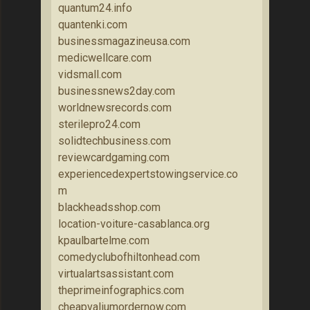
quantum24.info
quantenki.com
businessmagazineusa.com
medicwellcare.com
vidsmall.com
businessnews2day.com
worldnewsrecords.com
sterilepro24.com
solidtechbusiness.com
reviewcardgaming.com
experiencedexpertstowingservice.co
m
blackheadsshop.com
location-voiture-casablanca.org
kpaulbartelme.com
comedyclubofhiltonhead.com
virtualartsassistant.com
theprimeinfographics.com
cheapvaliumordernow.com