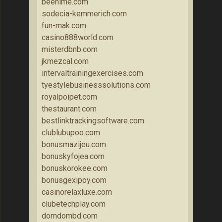
beenime.com
sodecia-kemmerich.com
fun-mak.com
casino888world.com
misterdbnb.com
jkmezcal.com
intervaltrainingexercises.com
tyestylebusinesssolutions.com
royalpoipet.com
thestaurant.com
bestlinktrackingsoftware.com
clublubupoo.com
bonusmazijeu.com
bonuskyfojea.com
bonuskorokee.com
bonusgexipoy.com
casinorelaxluxe.com
clubetechplay.com
domdombd.com