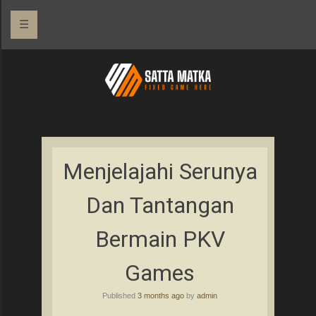
☰
Menjelajahi Serunya
Dan Tantangan
Bermain PKV
Games
Published
3 months ago
by
admin