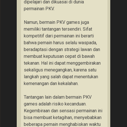
dipelajari dan dikuasai di dunia
permainan PKV.
Namun, bermain PKV games juga
memiliki tantangan tersendiri. Sifat
kompetitif dari permainan ini berarti
bahwa pemain harus selalu waspada,
beradaptasi dengan strategi lawan dan
membuat keputusan cepat di bawah
tekanan. Hal ini dapat menggembirakan
sekaligus menegangkan, karena satu
langkah yang salah dapat menentukan
kemenangan dan kekalahan.
Tantangan lain dalam bermain PKV
games adalah risiko kecanduan.
Kegembiraan dan sensasi permainan ini
bisa membuat ketagihan, menyebabkan
beberapa pemain menghabiskan waktu