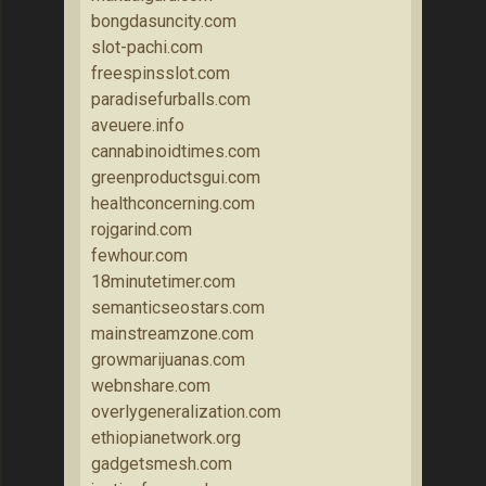
bongdasuncity.com
slot-pachi.com
freespinsslot.com
paradisefurballs.com
aveuere.info
cannabinoidtimes.com
greenproductsgui.com
healthconcerning.com
rojgarind.com
fewhour.com
18minutetimer.com
semanticseostars.com
mainstreamzone.com
growmarijuanas.com
webnshare.com
overlygeneralization.com
ethiopianetwork.org
gadgetsmesh.com