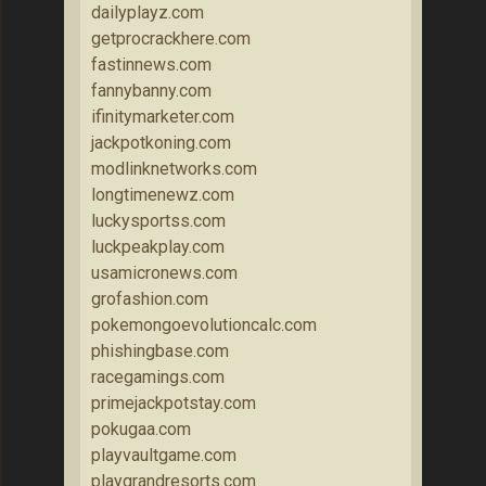
dailyplayz.com
getprocrackhere.com
fastinnews.com
fannybanny.com
ifinitymarketer.com
jackpotkoning.com
modlinknetworks.com
longtimenewz.com
luckysportss.com
luckpeakplay.com
usamicronews.com
grofashion.com
pokemongoevolutioncalc.com
phishingbase.com
racegamings.com
primejackpotstay.com
pokugaa.com
playvaultgame.com
playgrandresorts.com