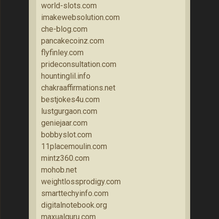
world-slots.com
imakewebsolution.com
che-blog.com
pancakecoinz.com
flyfinley.com
prideconsultation.com
hountinglil.info
chakraaffirmations.net
bestjokes4u.com
lustgurgaon.com
geniejaar.com
bobbyslot.com
11placemoulin.com
mintz360.com
mohob.net
weightlossprodigy.com
smarttechyinfo.com
digitalnotebook.org
maxualguru.com