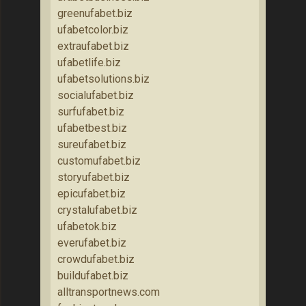
greenufabet.biz
ufabetcolor.biz
extraufabet.biz
ufabetlife.biz
ufabetsolutions.biz
socialufabet.biz
surfufabet.biz
ufabetbest.biz
sureufabet.biz
customufabet.biz
storyufabet.biz
epicufabet.biz
crystalufabet.biz
ufabetok.biz
everufabet.biz
crowdufabet.biz
buildufabet.biz
alltransportnews.com