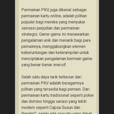
Permainan PKV, juga dikenal sebagai
permainan kartu online, adalah pilihan
populer bagi mereka yang menyukai
sensasi perjudian dan permainan
strategis. Game-game ini menawarkan
pengalaman unik dan menarik bagi para
pemainnya, menggabungkan elemen
keberuntungan dan keterampilan untuk
menciptakan pengalaman bermain game
yang benar-benar imersif.
Salah satu daya tarik terbesar dari
permainan PKV adalah beragamnya
pilihan yang tersedia bagi pemain. Dari
permainan kartu tradisional seperti poker
dan domino hingga variasi yang lebih
modern seperti Capsa Susun dan
BandarQ, selalu ada sesuatu yang dapat