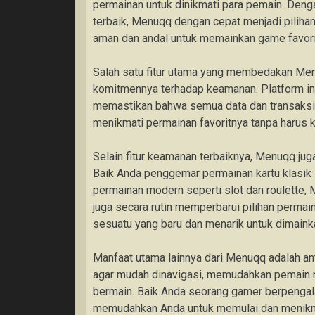
permainan untuk dinikmati para pemain. Den
terbaik, Menuqq dengan cepat menjadi piliha
aman dan andal untuk memainkan game favori
Salah satu fitur utama yang membedakan Menu
komitmennya terhadap keamanan. Platform ini
memastikan bahwa semua data dan transaksi p
menikmati permainan favoritnya tanpa harus k
Selain fitur keamanan terbaiknya, Menuqq ju
Baik Anda penggemar permainan kartu klasik s
permainan modern seperti slot dan roulette, 
juga secara rutin memperbarui pilihan perma
sesuatu yang baru dan menarik untuk dimaink
Manfaat utama lainnya dari Menuqq adalah an
agar mudah dinavigasi, memudahkan pemain 
bermain. Baik Anda seorang gamer berpenga
memudahkan Anda untuk memulai dan menikma