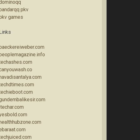
dominoqq
bandarqq pkv
pkv games
Links
baeckereiweber.com
peoplemagazine.info
techashes.com
canyouwash.co
havadisantalya.com
techdtimes.com
techieboot.com
gundembalikesir.com
itechar.com
yesbold.com
healthhubzone.com
ebaraat.com
techjuiced.com