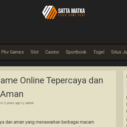
Pkv Games
Slot
Casino
Sportbook
Togel
Situs Ju
ame Online Tepercaya dan
Aman
hed
2 years ago
by
admin
caya dan aman yang menawarkan berbagai macam