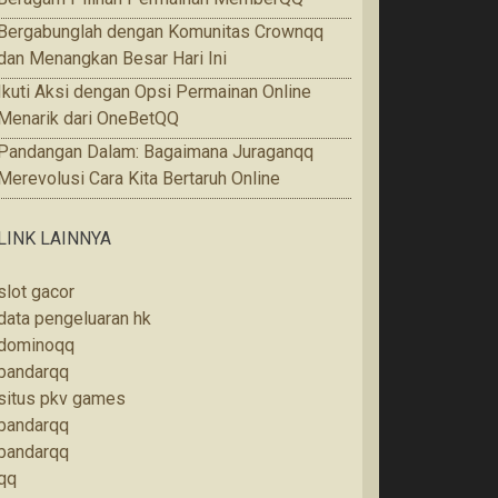
Bergabunglah dengan Komunitas Crownqq
dan Menangkan Besar Hari Ini
Ikuti Aksi dengan Opsi Permainan Online
Menarik dari OneBetQQ
Pandangan Dalam: Bagaimana Juraganqq
Merevolusi Cara Kita Bertaruh Online
LINK LAINNYA
slot gacor
data pengeluaran hk
dominoqq
bandarqq
situs pkv games
bandarqq
bandarqq
qq