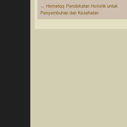
Post
←
Hematqq: Pendekatan Holistik untuk
navigation
Penyembuhan dan Kesehatan