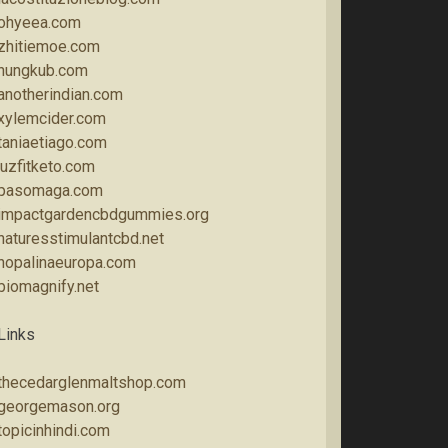
ohyeea.com
zhitiemoe.com
nungkub.com
anotherindian.com
xylemcider.com
taniaetiago.com
juzfitketo.com
pasomaga.com
impactgardencbdgummies.org
naturesstimulantcbd.net
nopalinaeuropa.com
biomagnify.net
Links
thecedarglenmaltshop.com
georgemason.org
topicinhindi.com