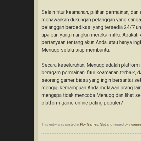
Selain fitur keamanan, pilihan permainan, d
menawarkan dukungan pelanggan yang sangat b
pelanggan berdedikasi yang tersedia 24/7 u
apa pun yang mungkin mereka miliki. Apakah
pertanyaan tentang akun Anda, atau hanya i
Menuqq selalu siap membantu.
Secara keseluruhan, Menuqq adalah platfor
beragam permainan, fitur keamanan terbaik, 
seorang gamer biasa yang ingin bersantai set
menguji kemampuan Anda melawan orang lain,
mengapa tidak mencoba Menuqq dan lihat se
platform game online paling populer?
This entry was posted in
Pkv Games
,
Slot
and tagged
pkv game