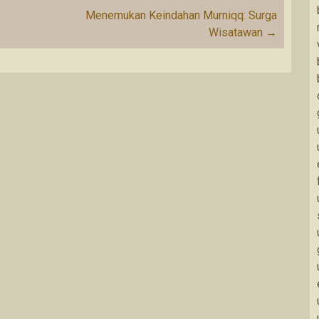
Menemukan Keindahan Murniqq: Surga
Wisatawan
→