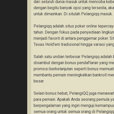
dari seluruh dunia masuk untuk mencoba ke
dengan begitu banyak opsi yang tersedia, aka
untuk dimainkan. Di situlah Pelangiqq masuk.
Pelangiqq adalah situs poker online teperca
tahun. Dengan fokus pada penyediaan lingk
menjadi favorit di antara penggemar poker. S
Texas Hold’em tradisional hingga variasi yan
Salah satu undian terbesar Pelangiqq adalah
disambut dengan bonus pendaftaran yang me
promosi berkelanjutan seperti bonus memuat
membantu pemain meningkatkan bankroll me
besar.
Selain bonus hebat, PelangiQQ juga menawark
para pemain. Apakah Anda seorang pemula ya
berpengalaman yang ingin menguji kemampuan
semua orang untuk semua orang di Pelangiqq.