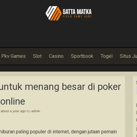
Pkv Games
Slot
Casino
Sportbook
Togel
Situs Ju
 untuk menang besar di poker
online
d
about a year ago
by
admin
hiburan paling populer di internet, dengan jutaan pemain