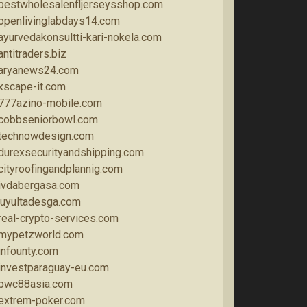
bestwholesalenfljerseysshop.com
openlivinglabdays14.com
ayurvedakonsultti-kari-nokela.com
antitraders.biz
aryanews24.com
xscape-it.com
777azino-mobile.com
cobbseniorbowl.com
technowdesign.com
durexsecurityandshipping.com
cityroofingandplannig.com
ivdabergasa.com
juyultadesga.com
real-crypto-services.com
mypetzworld.com
infounty.com
investparaguay-eu.com
bwc88asia.com
extrem-poker.com