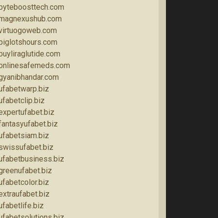
byteboosttech.com
magnexushub.com
virtuogoweb.com
biglotshours.com
buyliraglutide.com
onlinesafemeds.com
gyanibhandar.com
ufabetwarp.biz
ufabetclip.biz
expertufabet.biz
fantasyufabet.biz
ufabetsiam.biz
swissufabet.biz
ufabetbusiness.biz
greenufabet.biz
ufabetcolor.biz
extraufabet.biz
ufabetlife.biz
ufabetsolutions.biz