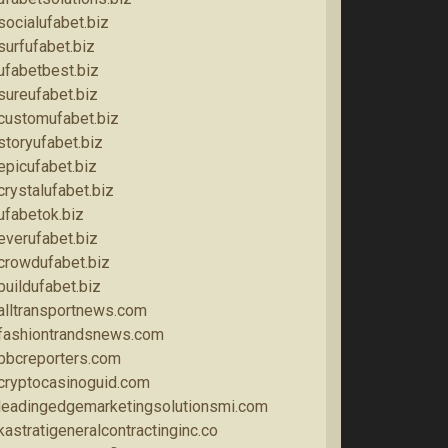
socialufabet.biz
surfufabet.biz
ufabetbest.biz
sureufabet.biz
customufabet.biz
storyufabet.biz
epicufabet.biz
crystalufabet.biz
ufabetok.biz
everufabet.biz
crowdufabet.biz
buildufabet.biz
alltransportnews.com
fashiontrandsnews.com
bbcreporters.com
cryptocasinoguid.com
leadingedgemarketingsolutionsmi.com
kastratigeneralcontractinginc.co