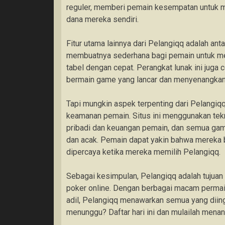
reguler, memberi pemain kesempatan untuk
dana mereka sendiri.
Fitur utama lainnya dari Pelangiqq adalah an
membuatnya sederhana bagi pemain untuk m
tabel dengan cepat. Perangkat lunak ini jug
bermain game yang lancar dan menyenangkan
Tapi mungkin aspek terpenting dari Pelangiqq
keamanan pemain. Situs ini menggunakan tekn
pribadi dan keuangan pemain, dan semua game
dan acak. Pemain dapat yakin bahwa mereka b
dipercaya ketika mereka memilih Pelangiqq.
Sebagai kesimpulan, Pelangiqq adalah tujuan
poker online. Dengan berbagai macam permai
adil, Pelangiqq menawarkan semua yang diing
menunggu? Daftar hari ini dan mulailah menan