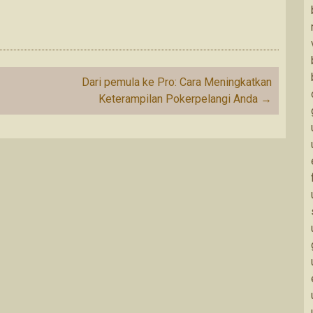
Dari pemula ke Pro: Cara Meningkatkan
Keterampilan Pokerpelangi Anda
→