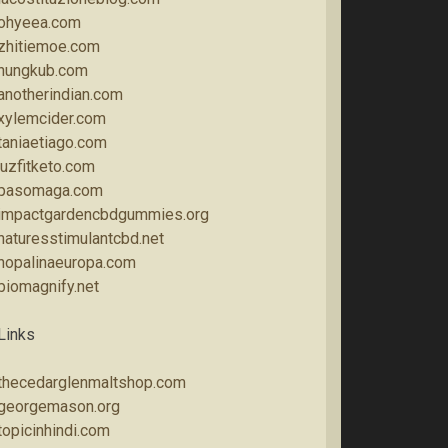
ohyeea.com
zhitiemoe.com
nungkub.com
anotherindian.com
xylemcider.com
taniaetiago.com
juzfitketo.com
pasomaga.com
impactgardencbdgummies.org
naturesstimulantcbd.net
nopalinaeuropa.com
biomagnify.net
Links
thecedarglenmaltshop.com
georgemason.org
topicinhindi.com