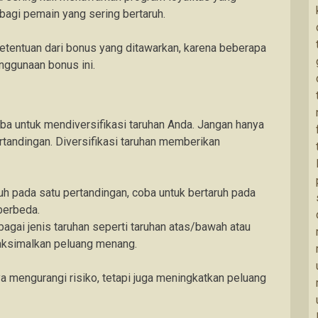
bagi pemain yang sering bertaruh.
etentuan dari bonus yang ditawarkan, karena beberapa
nggunaan bonus ini.
oba untuk mendiversifikasi taruhan Anda. Jangan hanya
ertandingan. Diversifikasi taruhan memberikan
aruh pada satu pertandingan, coba untuk bertaruh pada
berbeda.
bagai jenis taruhan seperti taruhan atas/bawah atau
aksimalkan peluang menang.
ya mengurangi risiko, tetapi juga meningkatkan peluang