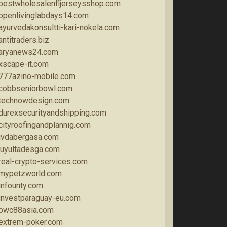
bestwholesalenfljerseysshop.com
openlivinglabdays14.com
ayurvedakonsultti-kari-nokela.com
antitraders.biz
aryanews24.com
xscape-it.com
777azino-mobile.com
cobbseniorbowl.com
technowdesign.com
durexsecurityandshipping.com
cityroofingandplannig.com
ivdabergasa.com
juyultadesga.com
real-crypto-services.com
mypetzworld.com
infounty.com
investparaguay-eu.com
bwc88asia.com
extrem-poker.com