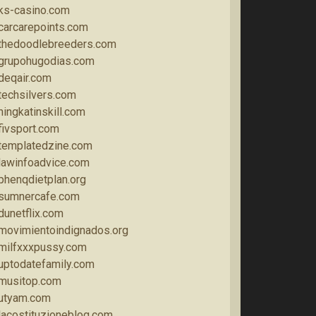
ks-casino.com
carcarepoints.com
thedoodlebreeders.com
grupohugodias.com
deqair.com
techsilvers.com
ningkatinskill.com
fivsport.com
templatedzine.com
lawinfoadvice.com
phenqdietplan.org
sumnercafe.com
dunetflix.com
movimientoindignados.org
milfxxxpussy.com
uptodatefamily.com
musitop.com
utyam.com
lacostituzioneblog.com