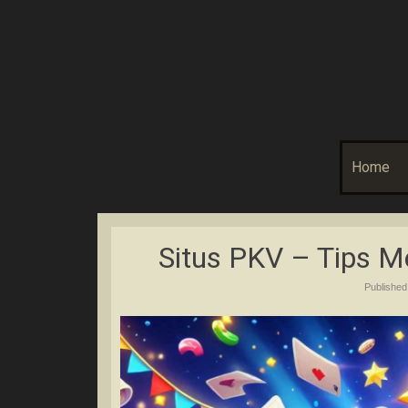
Home
Situs PKV – Tips M
Publishe