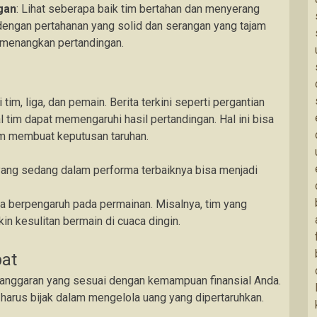
gan
: Lihat seberapa baik tim bertahan dan menyerang
engan pertahanan yang solid dan serangan yang tajam
emenangkan pertandingan.
im, liga, dan pemain. Berita terkini seperti pergantian
al tim dapat memengaruhi hasil pertandingan. Hal ini bisa
m membuat keputusan taruhan.
yang sedang dalam performa terbaiknya bisa menjadi
isa berpengaruh pada permainan. Misalnya, tim yang
in kesulitan bermain di cuaca dingin.
at
 anggaran yang sesuai dengan kemampuan finansial Anda.
harus bijak dalam mengelola uang yang dipertaruhkan.