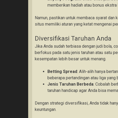
memberikan hadiah atau bonus ekstra 
Namun, pastikan untuk membaca syarat dan k
situs memiliki aturan yang ketat mengenai pe
Diversifikasi Taruhan Anda
Jika Anda sudah terbiasa dengan judi bola, c
berfokus pada satu jenis taruhan atau satu p
kesempatan lebih besar untuk menang.
Betting Spread
: Alih-alih hanya bert
beberapa pertandingan atau liga yang 
Jenis Taruhan Berbeda
: Cobalah ber
taruhan handicap agar Anda bisa mem
Dengan strategi diversifikasi, Anda tidak han
keuntungan.