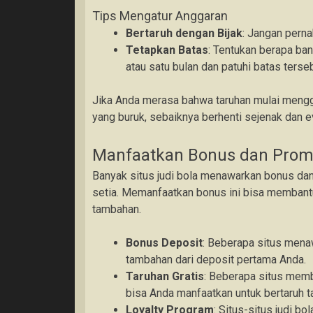
Tips Mengatur Anggaran
Bertaruh dengan Bijak
: Jangan perna
Tetapkan Batas
: Tentukan berapa ba
atau satu bulan dan patuhi batas terseb
Jika Anda merasa bahwa taruhan mulai mengg
yang buruk, sebaiknya berhenti sejenak dan e
Manfaatkan Bonus dan Prom
Banyak situs judi bola menawarkan bonus da
setia. Memanfaatkan bonus ini bisa membant
tambahan.
Bonus Deposit
: Beberapa situs men
tambahan dari deposit pertama Anda.
Taruhan Gratis
: Beberapa situs membe
bisa Anda manfaatkan untuk bertaruh 
Loyalty Program
: Situs-situs judi b