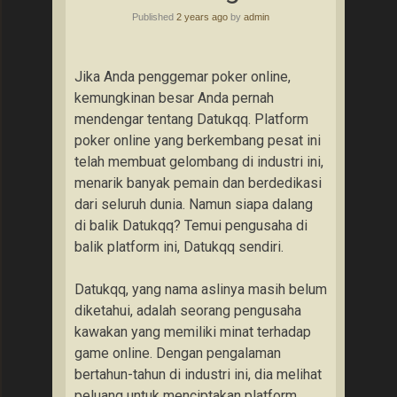
Published
2 years ago
by
admin
Jika Anda penggemar poker online,
kemungkinan besar Anda pernah
mendengar tentang Datukqq. Platform
poker online yang berkembang pesat ini
telah membuat gelombang di industri ini,
menarik banyak pemain dan berdedikasi
dari seluruh dunia. Namun siapa dalang
di balik Datukqq? Temui pengusaha di
balik platform ini, Datukqq sendiri.
Datukqq, yang nama aslinya masih belum
diketahui, adalah seorang pengusaha
kawakan yang memiliki minat terhadap
game online. Dengan pengalaman
bertahun-tahun di industri ini, dia melihat
peluang untuk menciptakan platform