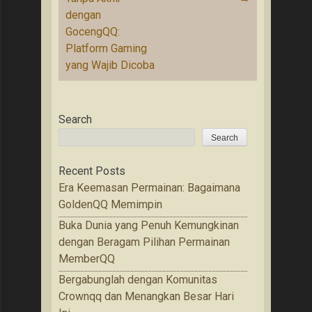
dengan
GocengQQ:
Platform Gaming
yang Wajib Dicoba
Search
Search
Recent Posts
Era Keemasan Permainan: Bagaimana
GoldenQQ Memimpin
Buka Dunia yang Penuh Kemungkinan
dengan Beragam Pilihan Permainan
MemberQQ
Bergabunglah dengan Komunitas
Crownqq dan Menangkan Besar Hari