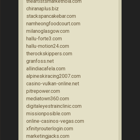
theartistsmarketnola.com
chiranaplus.biz
stackspancakebar.com
namheongfoodcourt.com
milanoglasgow.com
hallu-forte3.com
hallu-motion24.com
therockskippers.com
granfoss.net
allindiacafela.com
alpineskiracing2007.com
casino-vulkan-online.net
pitrepower.com
mediatown360.com
digitaleyestrainclinic.com
missionposible.com
online-casinos-vegas.com
xfinityrouterlogin.com
marketingjacks.com