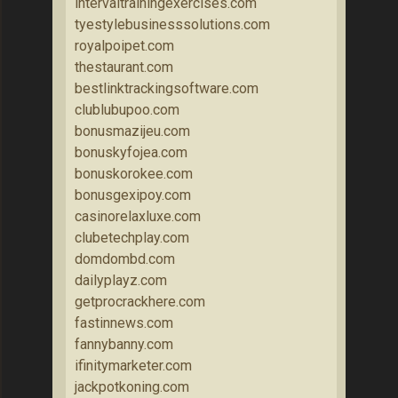
intervaltrainingexercises.com
tyestylebusinesssolutions.com
royalpoipet.com
thestaurant.com
bestlinktrackingsoftware.com
clublubupoo.com
bonusmazijeu.com
bonuskyfojea.com
bonuskorokee.com
bonusgexipoy.com
casinorelaxluxe.com
clubetechplay.com
domdombd.com
dailyplayz.com
getprocrackhere.com
fastinnews.com
fannybanny.com
ifinitymarketer.com
jackpotkoning.com