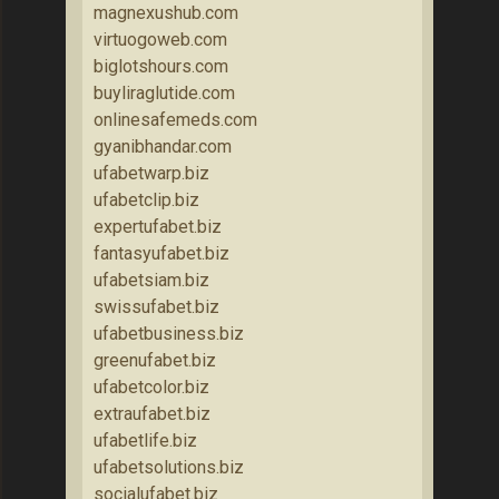
magnexushub.com
virtuogoweb.com
biglotshours.com
buyliraglutide.com
onlinesafemeds.com
gyanibhandar.com
ufabetwarp.biz
ufabetclip.biz
expertufabet.biz
fantasyufabet.biz
ufabetsiam.biz
swissufabet.biz
ufabetbusiness.biz
greenufabet.biz
ufabetcolor.biz
extraufabet.biz
ufabetlife.biz
ufabetsolutions.biz
socialufabet.biz