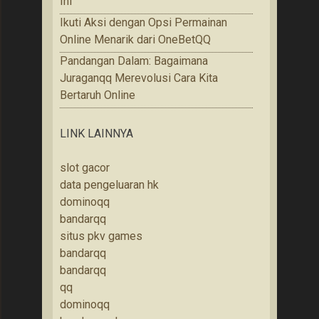
Ini
Ikuti Aksi dengan Opsi Permainan
Online Menarik dari OneBetQQ
Pandangan Dalam: Bagaimana
Juraganqq Merevolusi Cara Kita
Bertaruh Online
LINK LAINNYA
slot gacor
data pengeluaran hk
dominoqq
bandarqq
situs pkv games
bandarqq
bandarqq
qq
dominoqq