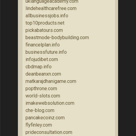
uklanguageacademy.com
lindehealthcarefree.com
allbusinessjobs.info
top10products.net
pickabatours.com
beastmode-bodybuilding.com
financelplan.info
businessfuture.info
infojudibet.com
cbdmap.info
deanbeanxn.com
matkarajdhanigame.com
popthrone.com
world-slots.com
imakewebsolution.com
che-blog.com
pancakecoinz.com
flyfinley.com
prideconsultation.com