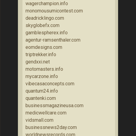
wagerchampion.info
monomousumicontest.com
deadricklingo.com
skyglobefx.com
gamblespherex.info
agentur-ramsenthaler.com
eomdesigns.com
triptrekker.info
gendxxi.net
motomasters.info
mycarzone.info
vibecasaconcepts.com
quantum24.info
quantenki.com
businessmagazineusa.com
medicwellcare.com
vidsmall.com
businessnews2day.com
worldnewsrecords.com