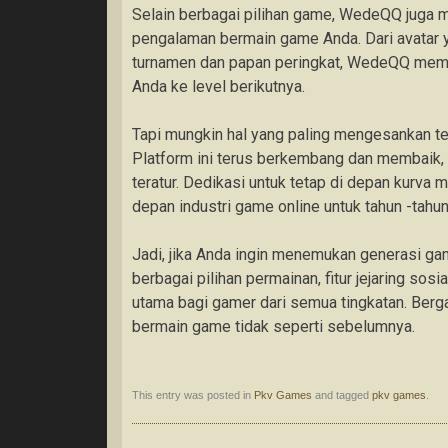
Selain berbagai pilihan game, WedeQQ juga m
pengalaman bermain game Anda. Dari avatar 
turnamen dan papan peringkat, WedeQQ mem
Anda ke level berikutnya.
Tapi mungkin hal yang paling mengesankan t
Platform ini terus berkembang dan membaik, d
teratur. Dedikasi untuk tetap di depan kurv
depan industri game online untuk tahun -tahu
Jadi, jika Anda ingin menemukan generasi gam
berbagai pilihan permainan, fitur jejaring so
utama bagi gamer dari semua tingkatan. Ber
bermain game tidak seperti sebelumnya.
This entry was posted in
Pkv Games
and tagged
pkv games
.