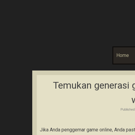
Home
Temukan generasi 
Publishe
Jika Anda penggemar game online, Anda pasti