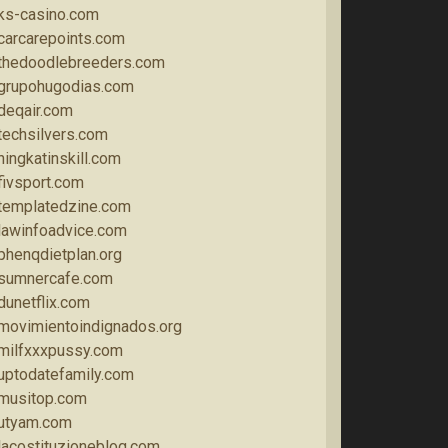
ks-casino.com
carcarepoints.com
thedoodlebreeders.com
grupohugodias.com
deqair.com
techsilvers.com
ningkatinskill.com
fivsport.com
templatedzine.com
lawinfoadvice.com
phenqdietplan.org
sumnercafe.com
dunetflix.com
movimientoindignados.org
milfxxxpussy.com
uptodatefamily.com
musitop.com
utyam.com
lacostituzioneblog.com