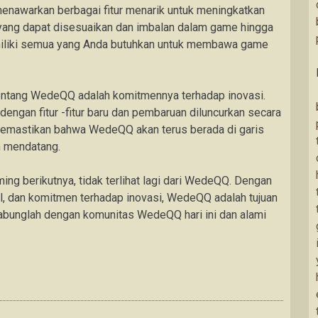
enawarkan berbagai fitur menarik untuk meningkatkan
yang dapat disesuaikan dan imbalan dalam game hingga
iliki semua yang Anda butuhkan untuk membawa game
entang WedeQQ adalah komitmennya terhadap inovasi.
engan fitur -fitur baru dan pembaruan diluncurkan secara
a memastikan bahwa WedeQQ akan terus berada di garis
n mendatang.
ing berikutnya, tidak terlihat lagi dari WedeQQ. Dengan
sial, dan komitmen terhadap inovasi, WedeQQ adalah tujuan
gabunglah dengan komunitas WedeQQ hari ini dan alami