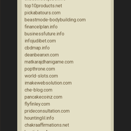
top10products.net
pickabatours.com
beastmode-bodybuilding.com
financelplan.info
businessfuture.info
infojudibet.com
cbdmap.info
deanbeanxn.com
matkarajdhanigame.com
popthrone.com
world-slots.com
imakewebsolution.com
che-blog.com
pancakecoinz.com
flyfinley.com
prideconsultation.com
hountinglil.info
chakraaffirmations.net