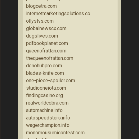
blogcetra.com
internetmarketingsolutions.co
ollystvs.com
globalnewscx.com
dogslives.com
pdfbookplanet.com
queenofrattan.com
thequeenofrattan.com
denohubpro.com
blades-knife.com
one-piece-spoiler.com
studiooneiota.com
findingcasino.org
realworldcobra.com
automachine.info
autospeedsters.info
wagerchampion.info
monomousumicontest.com