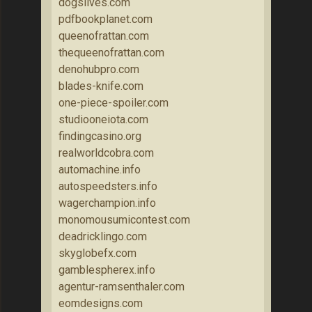
dogslives.com
pdfbookplanet.com
queenofrattan.com
thequeenofrattan.com
denohubpro.com
blades-knife.com
one-piece-spoiler.com
studiooneiota.com
findingcasino.org
realworldcobra.com
automachine.info
autospeedsters.info
wagerchampion.info
monomousumicontest.com
deadricklingo.com
skyglobefx.com
gamblespherex.info
agentur-ramsenthaler.com
eomdesigns.com