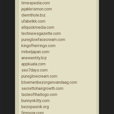
timespedia.com
jejakkrismon.com
diemthole.biz
ufabetkk.com
allquickmedia.com
technewsgazette.com
pureglowfacecream.com
kingofherrings.com
mrbetjapan.com
anewentity.biz
appkuala.com
seo7days.com
pureglowcream.com
bloemenbezorgenvandaag.com
secrettohairgrowth.com
tasteofthaitogo.com
bunnynkitty.com
bezopasnik.org
fjmnxga.com