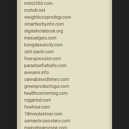
mintz360.com
mohob.net
weightlossprodigy.com
smarttechyinfo.com
digitalnotebook.org
maxualguru.com
bongdasuncity.com
slot-pachi.com
freespinsslot.com
paradisefurballs.com
aveuere.info
cannabinoidtimes.com
greenproductsgui.com
healthconcerning.com
rojgarind.com
fewhour.com
18minutetimer.com
semanticseostars.com
mainstreamzone.com