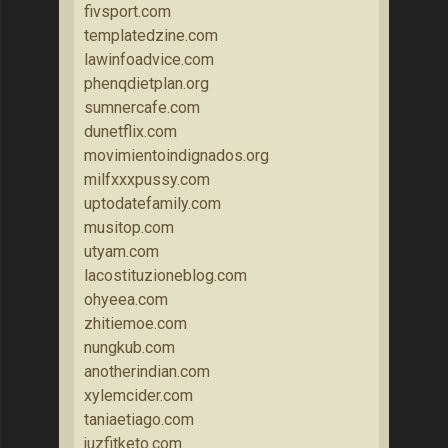
fivsport.com
templatedzine.com
lawinfoadvice.com
phenqdietplan.org
sumnercafe.com
dunetflix.com
movimientoindignados.org
milfxxxpussy.com
uptodatefamily.com
musitop.com
utyam.com
lacostituzioneblog.com
ohyeea.com
zhitiemoe.com
nungkub.com
anotherindian.com
xylemcider.com
taniaetiago.com
juzfitketo.com