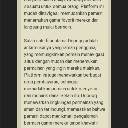
sesuatu untuk semua orang. Platform ini
mudah dinavigasi, memudahkan pemain
menemukan game favorit mereka dan
langsung mulai bermain.
Salah satu fitur utama Depoqq adalah
antarmukanya yang ramah pengguna,
yang memungkinkan pemain menavigasi
situs dengan mudah dan menemukan
permainan yang ingin mereka mainkan.
Platform ini juga menawarkan berbagai
opsi pembayaran, sehingga
memudahkan pemain untuk menyetor
dan menarik dana. Selain itu, Depoqq
menawarkan lingkungan permainan yang
aman dan terlindungi, memastikan bahwa
pemain dapat menikmati pengalaman
bermain game mereka tanpa khawatir