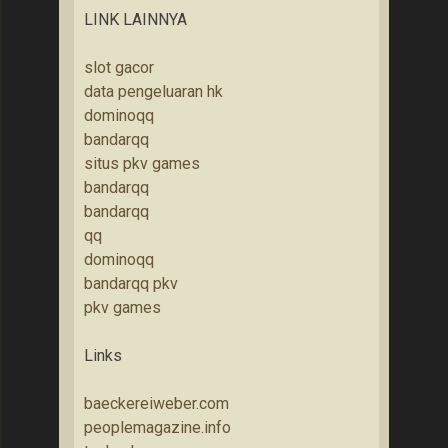
LINK LAINNYA
slot gacor
data pengeluaran hk
dominoqq
bandarqq
situs pkv games
bandarqq
bandarqq
qq
dominoqq
bandarqq pkv
pkv games
Links
baeckereiweber.com
peoplemagazine.info