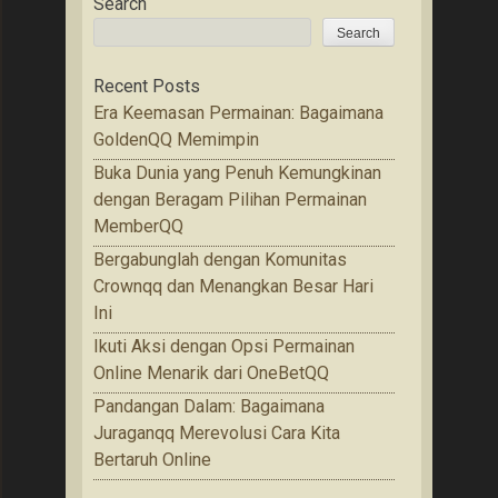
Search
Search
Recent Posts
Era Keemasan Permainan: Bagaimana
GoldenQQ Memimpin
Buka Dunia yang Penuh Kemungkinan
dengan Beragam Pilihan Permainan
MemberQQ
Bergabunglah dengan Komunitas
Crownqq dan Menangkan Besar Hari
Ini
Ikuti Aksi dengan Opsi Permainan
Online Menarik dari OneBetQQ
Pandangan Dalam: Bagaimana
Juraganqq Merevolusi Cara Kita
Bertaruh Online