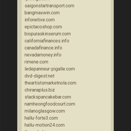
saigonstartransport.com
bangmaxwin.com
infonetive.com
epictacoshop.com
biopuraskinserum.com
californiafinances.info
canadafinance.info
nevadamoney.info
rimene.com
ledepanneur-pigalle.com
dvd-digest.net
theartistsmarketnola.com
chiranaplus.biz
stackspancakebar.com
namheongfoodcourt.com
milanoglasgow.com
hallu-forte3.com
hallu-motion24.com