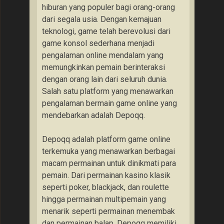
hiburan yang populer bagi orang-orang
dari segala usia. Dengan kemajuan
teknologi, game telah berevolusi dari
game konsol sederhana menjadi
pengalaman online mendalam yang
memungkinkan pemain berinteraksi
dengan orang lain dari seluruh dunia.
Salah satu platform yang menawarkan
pengalaman bermain game online yang
mendebarkan adalah Depoqq.
Depoqq adalah platform game online
terkemuka yang menawarkan berbagai
macam permainan untuk dinikmati para
pemain. Dari permainan kasino klasik
seperti poker, blackjack, dan roulette
hingga permainan multipemain yang
menarik seperti permainan menembak
dan permainan balap, Depoqq memiliki