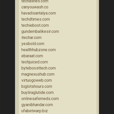
techashes.com
canyouwash.co
havadisantalya.com
techdtimes.com
techieboot.com
gundembalikesir.com
itechar.com
yesbold.com
healthhubzone.com
ebaraat.com
techjuiced.com
byteboosttech.com
magnexushub.com
virtuogoweb.com
biglotshours.com
buyliraglutide.com
onlinesafemeds.com
gyanibhandar.com
ufabetwarp.biz