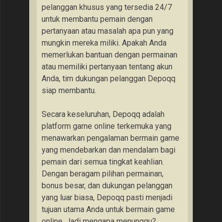
pelanggan khusus yang tersedia 24/7
untuk membantu pemain dengan
pertanyaan atau masalah apa pun yang
mungkin mereka miliki. Apakah Anda
memerlukan bantuan dengan permainan
atau memiliki pertanyaan tentang akun
Anda, tim dukungan pelanggan Depoqq
siap membantu.
Secara keseluruhan, Depoqq adalah
platform game online terkemuka yang
menawarkan pengalaman bermain game
yang mendebarkan dan mendalam bagi
pemain dari semua tingkat keahlian.
Dengan beragam pilihan permainan,
bonus besar, dan dukungan pelanggan
yang luar biasa, Depoqq pasti menjadi
tujuan utama Anda untuk bermain game
online. Jadi mengapa menunggu?