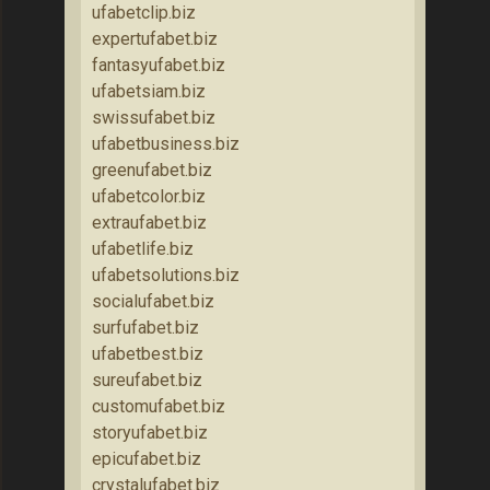
ufabetclip.biz
expertufabet.biz
fantasyufabet.biz
ufabetsiam.biz
swissufabet.biz
ufabetbusiness.biz
greenufabet.biz
ufabetcolor.biz
extraufabet.biz
ufabetlife.biz
ufabetsolutions.biz
socialufabet.biz
surfufabet.biz
ufabetbest.biz
sureufabet.biz
customufabet.biz
storyufabet.biz
epicufabet.biz
crystalufabet.biz