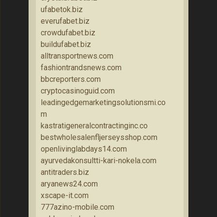
ufabetok.biz
everufabet.biz
crowdufabet.biz
buildufabet.biz
alltransportnews.com
fashiontrandsnews.com
bbcreporters.com
cryptocasinoguid.com
leadingedgemarketingsolutionsmi.co
m
kastratigeneralcontractinginc.co
bestwholesalenfljerseysshop.com
openlivinglabdays14.com
ayurvedakonsultti-kari-nokela.com
antitraders.biz
aryanews24.com
xscape-it.com
777azino-mobile.com