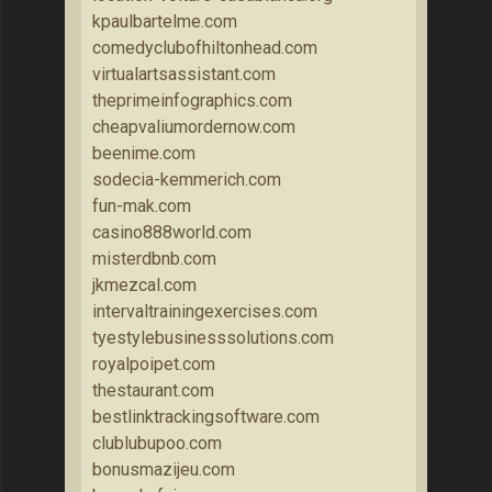
kpaulbartelme.com
comedyclubofhiltonhead.com
virtualartsassistant.com
theprimeinfographics.com
cheapvaliumordernow.com
beenime.com
sodecia-kemmerich.com
fun-mak.com
casino888world.com
misterdbnb.com
jkmezcal.com
intervaltrainingexercises.com
tyestylebusinesssolutions.com
royalpoipet.com
thestaurant.com
bestlinktrackingsoftware.com
clublubupoo.com
bonusmazijeu.com