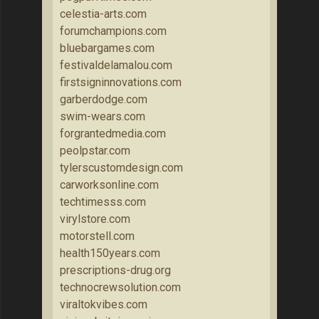
celestia-arts.com
forumchampions.com
bluebargames.com
festivaldelamalou.com
firstsigninnovations.com
garberdodge.com
swim-wears.com
forgrantedmedia.com
peolpstar.com
tylerscustomdesign.com
carworksonline.com
techtimesss.com
virylstore.com
motorstell.com
health150years.com
prescriptions-drug.org
technocrewsolution.com
viraltokvibes.com