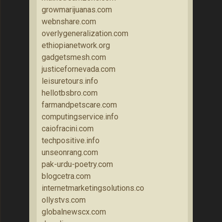
growmarijuanas.com
webnshare.com
overlygeneralization.com
ethiopianetwork.org
gadgetsmesh.com
justicefornevada.com
leisuretours.info
hellotbsbro.com
farmandpetscare.com
computingservice.info
caiofracini.com
techpositive.info
unseonrang.com
pak-urdu-poetry.com
blogcetra.com
internetmarketingsolutions.co
ollystvs.com
globalnewscx.com